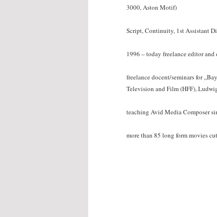
3000, Aston Motif)
Script, Continuity, 1st Assistant 
1996 – today freelance editor and 
freelance docent/seminars for „Ba
Television and Film (HFF), Ludwi
teaching Avid Media Composer si
more than 85 long form movies c