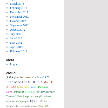
March 2013
February 2013
December 2012
November 2012
October 2012
September 2012
August 2012
July 2012
June 2012
May 2012
April 2012
February 2012
Meta
Log in
cloud
AMA plug-ins
mavericks
Mac OS X
Mac OS X 10.11.6
Mac OS
10.7.5
X 10.8.5
Sony
Panasonic
nablet
marker
aktuell
transcode
Yosemite
"SFPlayConsumer
Timeout"
"Failed to get the sample position
update
Lion
from the AMAplug-in"
"displays have separate spaces"
Mac OS X