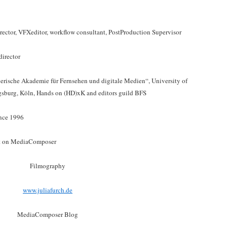
Director, VFXeditor, workflow consultant, PostProduction Supervisor
director
yerische Akademie für Fernsehen und digitale Medien“, University of
gsburg, Köln, Hands on (HD)xK and editors guild BFS
nce 1996
ut on MediaComposer
Filmography
www.juliafurch.de
MediaComposer Blog