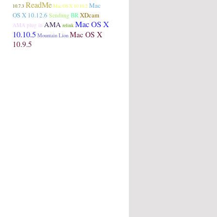
ReadMe
Mac
10.7.3
Mac OS X 10.10.2
OS X 10.12.6
XDcam
Sendung
BR
Mac OS X
AMA
AMA plug in
relink
10.10.5
Mac OS X
Mountain Lion
10.9.5