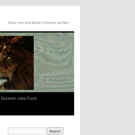
Neues vom Avid Media Composer auf Mac
Dozentin Julia Furch