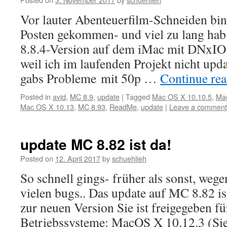
Vor lauter Abenteuerfilm-Schneiden bin
Posten gekommen- und viel zu lang hab 
8.8.4-Version auf dem iMac mit DNxIO 
weil ich im laufenden Projekt nicht upd
gabs Probleme mit 50p …
Continue re
Posted in
avid
,
MC 8.9
,
update
|
Tagged
Mac OS X 10.10.5
,
Ma
Mac OS X 10.13
,
MC 8.93
,
ReadMe
,
update
|
Leave a comment
update MC 8.82 ist da!
Posted on
12. April 2017
by
schuehlieh
So schnell gings- früher als sonst, weg
vielen bugs.. Das update auf MC 8.82 i
zur neuen Version Sie ist freigegeben fü
Betriebssysteme: MacOS X 10.12.3 (Si