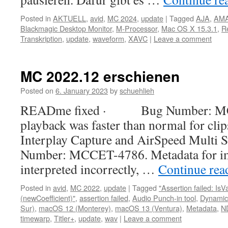
Posted in
AKTUELL
,
avid
,
MC 2024
,
update
|
Tagged
AJA
,
AM
Blackmagic Desktop Monitor
,
M-Processor
,
Mac OS X 15.3.1
,
R
Transkription
,
update
,
waveform
,
XAVC
|
Leave a comment
MC 2022.12 erschienen
Posted on
6. January 2023
by
schuehlieh
READme fixed · Bug Number: MC
playback was faster than normal for clip
Interplay Capture and AirSpeed Mul
Number: MCCET-4786. Metadata for imp
interpreted incorrectly, …
Continue re
Posted in
avid
,
MC 2022
,
update
|
Tagged
"Assertion failed: Is
(newCoefficient)"
,
assertion failed
,
Audio Punch-in tool
,
Dynamic
Sur)
,
macOS 12 (Monterey)
,
macOS 13 (Ventura)
,
Metadata
,
N
timewarp
,
Titler+
,
update
,
wav
|
Leave a comment