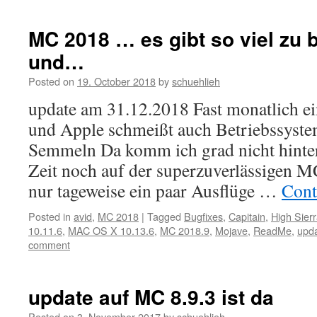
MC 2018 … es gibt so viel zu 
und…
Posted on
19. October 2018
by
schuehlieh
update am 31.12.2018 Fast monatlich e
und Apple schmeißt auch Betriebssyste
Semmeln Da komm ich grad nicht hinter
Zeit noch auf der superzuverlässigen M
nur tageweise ein paar Ausflüge …
Cont
Posted in
avid
,
MC 2018
|
Tagged
Bugfixes
,
Capitain
,
High Sier
10.11.6
,
MAC OS X 10.13.6
,
MC 2018.9
,
Mojave
,
ReadMe
,
upd
comment
update auf MC 8.9.3 ist da
Posted on
3. November 2017
by
schuehlieh