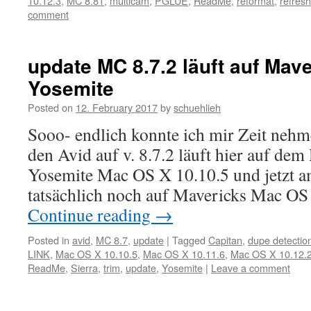
10.12.3
,
MC 8.81
,
multicam
,
PGLUE
,
ReadMe
,
reformat
,
refresh
comment
update MC 8.7.2 läuft auf Mav
Yosemite
Posted on
12. February 2017
by
schuehlieh
Sooo- endlich konnte ich mir Zeit nehm
den Avid auf v. 8.7.2 läuft hier auf d
Yosemite Mac OS X 10.10.5 und jetzt a
tatsächlich noch auf Mavericks Mac OS
Continue reading
→
Posted in
avid
,
MC 8.7
,
update
|
Tagged
Capitan
,
dupe detectio
LINK
,
Mac OS X 10.10.5
,
Mac OS X 10.11.6
,
Mac OS X 10.12.
ReadMe
,
Sierra
,
trim
,
update
,
Yosemite
|
Leave a comment