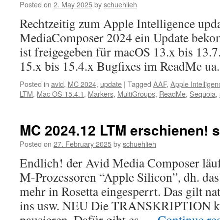
Posted on
2. May 2025
by
schuehlieh
Rechtzeitig zum Apple Intelligence upda
MediaComposer 2024 ein Update bek
ist freigegeben für macOS 13.x bis 13.7.
15.x bis 15.4.x Bugfixes im ReadMe ua.
Posted in
avid
,
MC 2024
,
update
|
Tagged
AAF
,
Apple Intelligen
LTM
,
Mac OS 15.4.1
,
Markers
,
MultiGroups
,
ReadMe
,
Sequoia
,
MC 2024.12 LTM erschienen! si
Posted on
27. February 2025
by
schuehlieh
Endlich! der Avid Media Composer läuft
M-Prozessoren “Apple Silicon”, dh. das
mehr in Rosetta eingesperrt. Das gilt na
ins usw. NEU Die TRANSKRIPTION kan
pausieren. Dafür gibt es …
Continue re