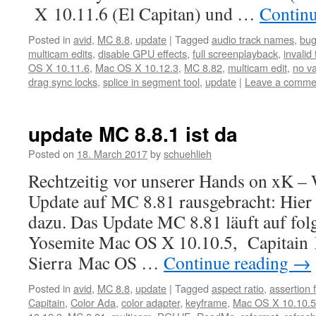
X 10.11.6 (El Capitan) und …
Contin
Posted in
avid
,
MC 8.8
,
update
|
Tagged
audio track names
,
bug
multicam edits
,
disable GPU effects
,
full screenplayback
,
invalid 
OS X 10.11.6
,
Mac OS X 10.12.3
,
MC 8.82
,
multicam edit
,
no va
drag sync locks
,
splice in segment tool
,
update
|
Leave a comme
update MC 8.8.1 ist da
Posted on
18. March 2017
by
schuehlieh
Rechtzeitig vor unserer Hands on xK –
Update auf MC 8.81 rausgebracht: Hier
dazu. Das Update MC 8.81 läuft auf fo
Yosemite Mac OS X 10.10.5, Capitain
Sierra Mac OS …
Continue reading
→
Posted in
avid
,
MC 8.8
,
update
|
Tagged
aspect ratio
,
assertion f
Capitain
,
Color Ada
,
color adapter
,
keyframe
,
Mac OS X 10.10.5