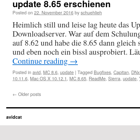
update 8.65 erschienen
Posted on
22. November 2016
by
schuehlieh
Heimlich still und leise lag heute das 
Downloadserver. War auf dem Schulung
auf 8.62 und habe die 8.65 dann gleich st
und eben noch ein bissl ausprobiert. Lä
Continue reading
→
Posted in
avid
,
MC 8.6
,
update
|
Tagged
Bugfixes
,
Capitan
,
DNx
10.11.6
,
Mac OS X 10.12.1
,
MC 8.65
,
ReadMe
,
Sierra
,
update
,
←
Older posts
avidcat