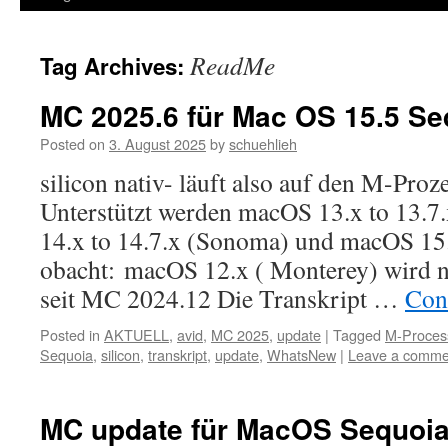
ReadMe
Tag Archives:
MC 2025.6 für Mac OS 15.5 Se
Posted on
3. August 2025
by
schuehlieh
silicon nativ- läuft also auf den M-Pro
Unterstützt werden macOS 13.x to 13.7
14.x to 14.7.x (Sonoma) und macOS 15.
obacht: macOS 12.x ( Monterey) wird ni
seit MC 2024.12 Die Transkript …
Con
Posted in
AKTUELL
,
avid
,
MC 2025
,
update
|
Tagged
M-Proces
Sequoia
,
silicon
,
transkript
,
update
,
WhatsNew
|
Leave a comme
MC update für MacOS Sequoia