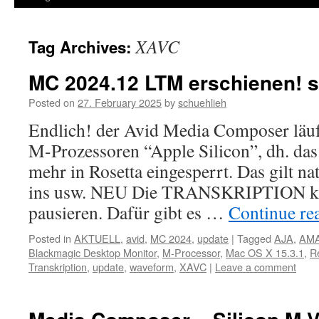
XAVC
Tag Archives:
MC 2024.12 LTM erschienen! si
Posted on
27. February 2025
by
schuehlieh
Endlich! der Avid Media Composer läuft
M-Prozessoren “Apple Silicon”, dh. das
mehr in Rosetta eingesperrt. Das gilt na
ins usw. NEU Die TRANSKRIPTION kan
pausieren. Dafür gibt es …
Continue re
Posted in
AKTUELL
,
avid
,
MC 2024
,
update
|
Tagged
AJA
,
AM
Blackmagic Desktop Monitor
,
M-Processor
,
Mac OS X 15.3.1
,
R
Transkription
,
update
,
waveform
,
XAVC
|
Leave a comment