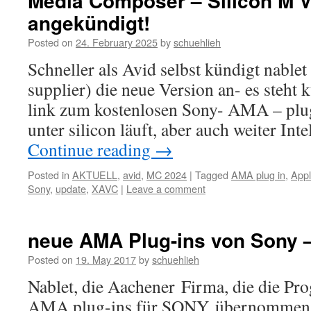
Media Composer – Silicon M V
angekündigt!
Posted on
24. February 2025
by
schuehlieh
Schneller als Avid selbst kündigt nable
supplier) die neue Version an- es steht 
link zum kostenlosen Sony- AMA – pl
unter silicon läuft, aber auch weiter In
Continue reading
→
Posted in
AKTUELL
,
avid
,
MC 2024
|
Tagged
AMA plug in
,
Appl
Sony
,
update
,
XAVC
|
Leave a comment
neue AMA Plug-ins von Sony –
Posted on
19. May 2017
by
schuehlieh
Nablet, die Aachener Firma, die die P
AMA plug-ins für SONY übernommen h