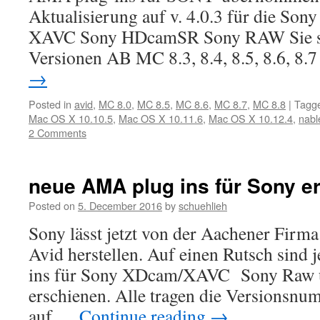
Aktualisierung auf v. 4.0.3 für die So
XAVC Sony HDcamSR Sony RAW Sie s
Versionen AB MC 8.3, 8.4, 8.5, 8.6, 8
→
Posted in
avid
,
MC 8.0
,
MC 8.5
,
MC 8.6
,
MC 8.7
,
MC 8.8
|
Tagg
Mac OS X 10.10.5
,
Mac OS X 10.11.6
,
Mac OS X 10.12.4
,
nabl
2 Comments
neue AMA plug ins für Sony e
Posted on
5. December 2016
by
schuehlieh
Sony lässt jetzt von der Aachener Firma 
Avid herstellen. Auf einen Rutsch sind
ins für Sony XDcam/XAVC Sony Raw
erschienen. Alle tragen die Versionsnum
auf …
Continue reading
→