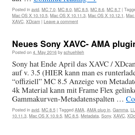
Posted in
avid
,
MC 7.0
,
MC 8.0
,
MC 8.5
,
MC 8.6
,
MC 8.7
|
Tagg
Mac OS X 10.10.5
,
Mac OS X 10.11.3
,
Mac OS X 10.12.1
,
Mac 
XAVC
,
XDcam
|
Leave a comment
Neues Sony XAVC- AMA plugi
Posted on
4. May 2016
by
schuehlieh
Sony hat Ende April das XAVC / XDcam 
auf v. 3.5 (HIER kann man es runterladen
“offiziell” MC 8.5 Anzeige von Metadat
4k Material kann mit Frame Flex gelin
Gammakurven-Metadatenspalten …
Co
Posted in
avid
,
MC 8.5
|
Tagged
AMA
,
AMA plug in
,
Gamma
,
L
10.11.3
,
Mac OS X 10.9.5
,
MC 8.5
,
Metadata
,
Sony
,
XAVC
,
XD