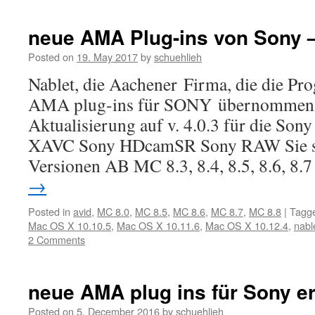
neue AMA Plug-ins von Sony –
Posted on
19. May 2017
by
schuehlieh
Nablet, die Aachener Firma, die die P
AMA plug-ins für SONY übernommen h
Aktualisierung auf v. 4.0.3 für die So
XAVC Sony HDcamSR Sony RAW Sie s
Versionen AB MC 8.3, 8.4, 8.5, 8.6, 8
→
Posted in
avid
,
MC 8.0
,
MC 8.5
,
MC 8.6
,
MC 8.7
,
MC 8.8
|
Tagg
Mac OS X 10.10.5
,
Mac OS X 10.11.6
,
Mac OS X 10.12.4
,
nabl
2 Comments
neue AMA plug ins für Sony e
Posted on
5. December 2016
by
schuehlieh