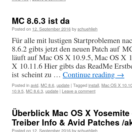
MC 8.6.3 ist da
Posted on
12. September 2016
by
schuehlieh
Für alle mit lustigen Startproblemen 
8.6.2 gibts jetzt den neuen Patch auf M
läuft auf Mac OS X 10.9.5, Mac OS X 
X 10.11.6 Hier gibts das ReadMe Erst
ist scheint zu …
Continue reading
→
Posted in
avid
,
MC 8.6
,
update
|
Tagged
install
,
Mac OS X 10.10
10.9.5
,
MC 8.6.3
,
update
|
Leave a comment
Überblick Mac OS X Yosemite
Treiber Info & Avid Patches /ak
Posted on
12. September 2016
by
schuehlieh