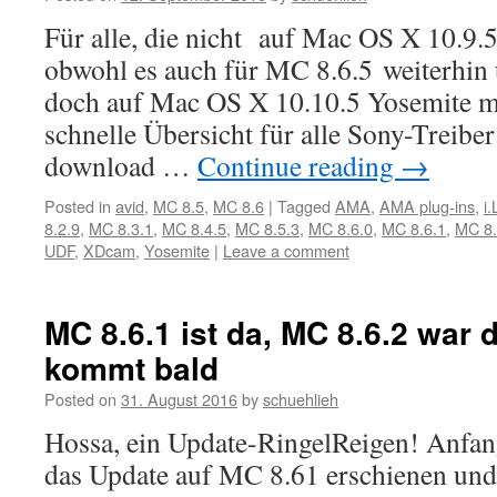
Für alle, die nicht auf Mac OS X 10.9.5
obwohl es auch für MC 8.6.5 weiterhin 
doch auf Mac OS X 10.10.5 Yosemite mü
schnelle Übersicht für alle Sony-Treibe
download …
Continue reading
→
Posted in
avid
,
MC 8.5
,
MC 8.6
|
Tagged
AMA
,
AMA plug-ins
,
i
8.2.9
,
MC 8.3.1
,
MC 8.4.5
,
MC 8.5.3
,
MC 8.6.0
,
MC 8.6.1
,
MC 8.
UDF
,
XDcam
,
Yosemite
|
Leave a comment
MC 8.6.1 ist da, MC 8.6.2 war 
kommt bald
Posted on
31. August 2016
by
schuehlieh
Hossa, ein Update-RingelReigen! Anfa
das Update auf MC 8.61 erschienen und