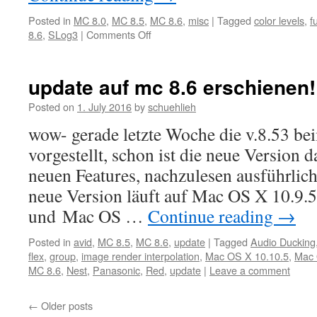
Posted in
MC 8.0
,
MC 8.5
,
MC 8.6
,
misc
|
Tagged
color levels
,
f
on
8.6
,
SLog3
|
Comments Off
LUT
Unterschiede
zwischen
update auf mc 8.6 erschienen!
MC
8.45
Posted on
1. July 2016
by
schuehlieh
und
wow- gerade letzte Woche die v.8.53 be
MC
8.5
vorgestellt, schon ist die neue Version d
bzw.
neuen Features, nachzulesen ausführlic
MC
8.6
neue Version läuft auf Mac OS X 10.9.
und Mac OS …
Continue reading
→
Posted in
avid
,
MC 8.5
,
MC 8.6
,
update
|
Tagged
Audio Ducking
flex
,
group
,
image render interpolation
,
Mac OS X 10.10.5
,
Mac 
MC 8.6
,
Nest
,
Panasonic
,
Red
,
update
|
Leave a comment
←
Older posts