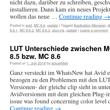
nicht dazu, darüber zu schreiben, gesch
installieren. Dann kam ein neues Projek
wollen das neue …
Continue reading
Posted in
avid
,
MC 8.6
,
update
|
Tagged
Application Manager
,
d
8.6.1
,
MC 8.6.2
,
MC 8.6.3
,
plug-ins
,
update
|
Leave a comment
LUT Unterschiede zwischen M
8.5 bzw. MC 8.6
Posted on
1. July 2016
by
schuehlieh
Ganz versteckt im WhatsNew hat Avid e
bezogen zu den Problemen mit den LUT
Versionen- der gleiche clip sieht in unt
Avidversionen mit dem gleichen Plug-in 
issue was found concerning color level 
Continue reading
→