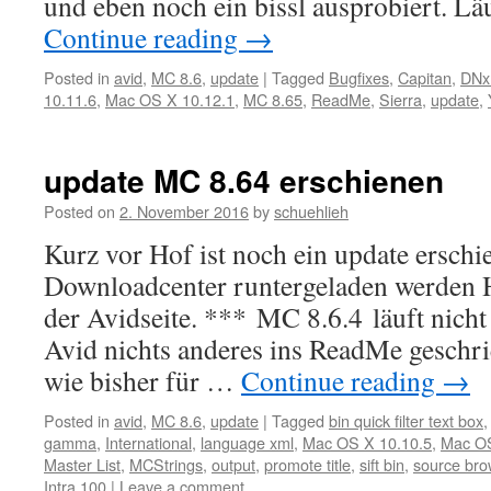
und eben noch ein bissl ausprobiert. Lä
Continue reading
→
Posted in
avid
,
MC 8.6
,
update
|
Tagged
Bugfixes
,
Capitan
,
DNx
10.11.6
,
Mac OS X 10.12.1
,
MC 8.65
,
ReadMe
,
Sierra
,
update
,
update MC 8.64 erschienen
Posted on
2. November 2016
by
schuehlieh
Kurz vor Hof ist noch ein update ersch
Downloadcenter runtergeladen werden 
der Avidseite. *** MC 8.6.4 läuft nich
Avid nichts anderes ins ReadMe geschri
wie bisher für …
Continue reading
→
Posted in
avid
,
MC 8.6
,
update
|
Tagged
bin quick filter text box
gamma
,
International
,
language xml
,
Mac OS X 10.10.5
,
Mac OS
Master List
,
MCStrings
,
output
,
promote title
,
sift bin
,
source bro
Intra 100
|
Leave a comment