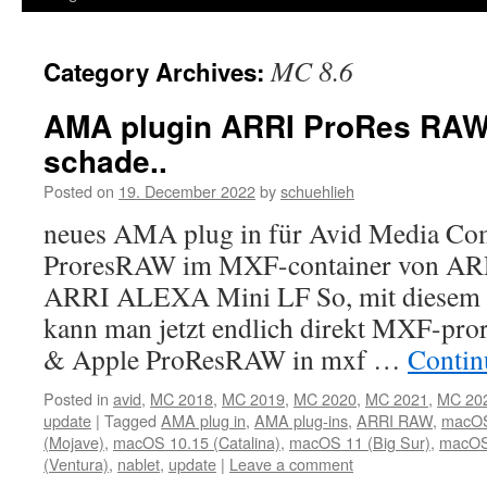
MC 8.6
Category Archives:
AMA plugin ARRI ProRes RAW 
schade..
Posted on
19. December 2022
by
schuehlieh
neues AMA plug in für Avid Media Co
ProresRAW im MXF-container von A
ARRI ALEXA Mini LF So, mit diesem n
kann man jetzt endlich direkt MXF-pror
& Apple ProResRAW in mxf …
Contin
Posted in
avid
,
MC 2018
,
MC 2019
,
MC 2020
,
MC 2021
,
MC 20
update
|
Tagged
AMA plug in
,
AMA plug-ins
,
ARRI RAW
,
macOS 
(Mojave)
,
macOS 10.15 (Catalina)
,
macOS 11 (Big Sur)
,
macOS
(Ventura)
,
nablet
,
update
|
Leave a comment