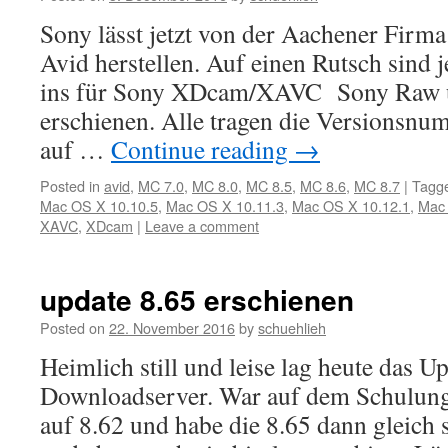
Sony lässt jetzt von der Aachener Firma 
Avid herstellen. Auf einen Rutsch sind
ins für Sony XDcam/XAVC Sony Raw
erschienen. Alle tragen die Versionsnum
auf …
Continue reading
→
Posted in
avid
,
MC 7.0
,
MC 8.0
,
MC 8.5
,
MC 8.6
,
MC 8.7
|
Tagg
Mac OS X 10.10.5
,
Mac OS X 10.11.3
,
Mac OS X 10.12.1
,
Mac 
XAVC
,
XDcam
|
Leave a comment
update 8.65 erschienen
Posted on
22. November 2016
by
schuehlieh
Heimlich still und leise lag heute das 
Downloadserver. War auf dem Schulung
auf 8.62 und habe die 8.65 dann gleich st