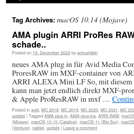
macOS 10.14 (Mojave)
Tag Archives:
AMA plugin ARRI ProRes RAW 
schade..
Posted on
19. December 2022
by
schuehlieh
neues AMA plug in für Avid Media Co
ProresRAW im MXF-container von A
ARRI ALEXA Mini LF So, mit diesem n
kann man jetzt endlich direkt MXF-pror
& Apple ProResRAW in mxf …
Contin
Posted in
avid
,
MC 2018
,
MC 2019
,
MC 2020
,
MC 2021
,
MC 20
update
|
Tagged
AMA plug in
,
AMA plug-ins
,
ARRI RAW
,
macOS 
(Mojave)
,
macOS 10.15 (Catalina)
,
macOS 11 (Big Sur)
,
macOS
(Ventura)
,
nablet
,
update
|
Leave a comment