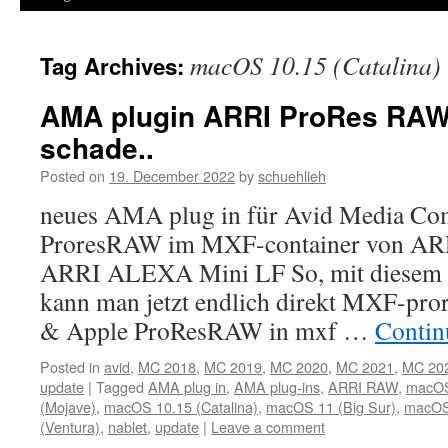
macOS 10.15 (Catalina)
Tag Archives:
AMA plugin ARRI ProRes RAW 
schade..
Posted on
19. December 2022
by
schuehlieh
neues AMA plug in für Avid Media Co
ProresRAW im MXF-container von A
ARRI ALEXA Mini LF So, mit diesem n
kann man jetzt endlich direkt MXF-pror
& Apple ProResRAW in mxf …
Contin
Posted in
avid
,
MC 2018
,
MC 2019
,
MC 2020
,
MC 2021
,
MC 20
update
|
Tagged
AMA plug in
,
AMA plug-ins
,
ARRI RAW
,
macOS 
(Mojave)
,
macOS 10.15 (Catalina)
,
macOS 11 (Big Sur)
,
macOS
(Ventura)
,
nablet
,
update
|
Leave a comment