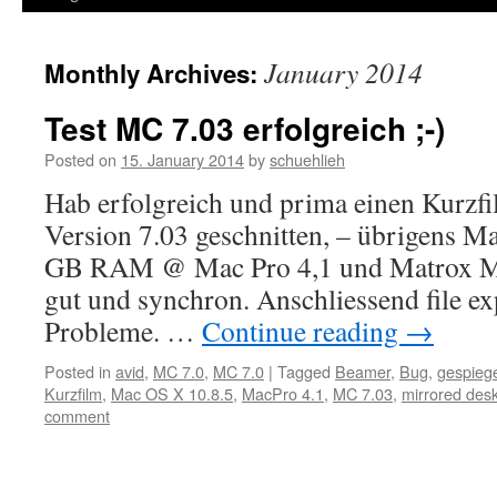
January 2014
Monthly Archives:
Test MC 7.03 erfolgreich ;-)
Posted on
15. January 2014
by
schuehlieh
Hab erfolgreich und prima einen Kurzfi
Version 7.03 geschnitten, – übrigens M
GB RAM @ Mac Pro 4,1 und Matrox Mini,
gut und synchron. Anschliessend file ex
Probleme. …
Continue reading
→
Posted in
avid
,
MC 7.0
,
MC 7.0
|
Tagged
Beamer
,
Bug
,
gespiege
Kurzfilm
,
Mac OS X 10.8.5
,
MacPro 4.1
,
MC 7.03
,
mirrored des
comment