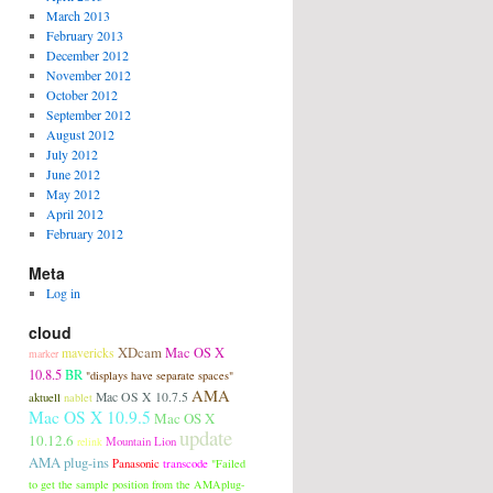
March 2013
February 2013
December 2012
November 2012
October 2012
September 2012
August 2012
July 2012
June 2012
May 2012
April 2012
February 2012
Meta
Log in
cloud
XDcam
Mac OS X
mavericks
marker
10.8.5
BR
"displays have separate spaces"
AMA
aktuell
Mac OS X 10.7.5
nablet
Mac OS X 10.9.5
Mac OS X
update
10.12.6
Mountain Lion
relink
AMA plug-ins
Panasonic
transcode
"Failed
to get the sample position from the AMAplug-