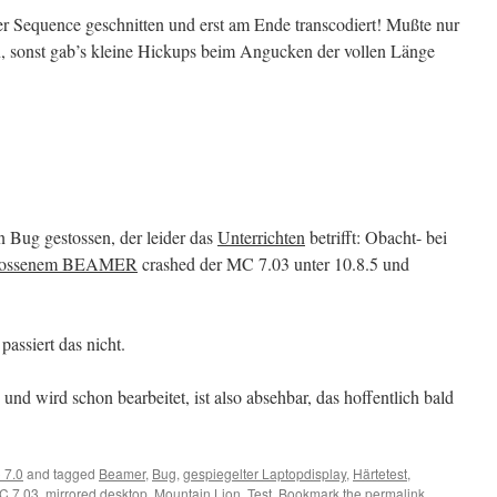
r Sequence geschnitten und erst am Ende transcodiert! Mußte nur
, sonst gab’s kleine Hickups beim Angucken der vollen Länge
 Bug gestossen, der leider das
Unterrichten
betrifft: Obacht- bei
schlossenem BEAMER
crashed der MC 7.03 unter 10.8.5 und
passiert das nicht.
d wird schon bearbeitet, ist also absehbar, das hoffentlich bald
 7.0
and tagged
Beamer
,
Bug
,
gespiegelter Laptopdisplay
,
Härtetest
,
C 7.03
,
mirrored desktop
,
Mountain Lion
,
Test
. Bookmark the
permalink
.