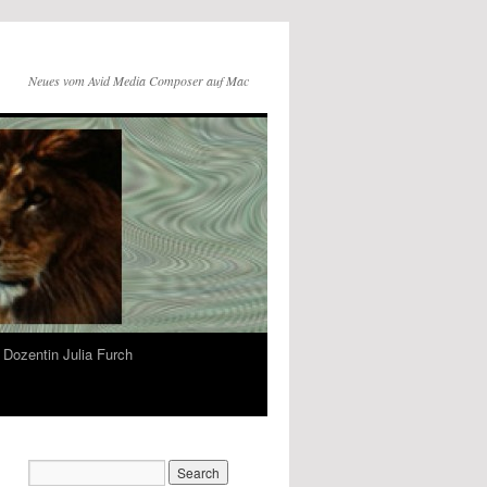
Neues vom Avid Media Composer auf Mac
Dozentin Julia Furch