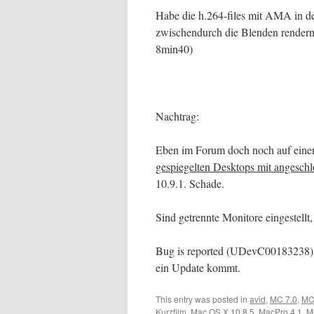
Habe die h.264-files mit AMA in de
zwischendurch die Blenden rendern
8min40)
Nachtrag:
Eben im Forum doch noch auf einen
gespiegelten Desktops mit ange
10.9.1. Schade.
Sind getrennte Monitore eingestellt, 
Bug is reported (UDevC00183238) un
ein Update kommt.
This entry was posted in
avid
,
MC 7.0
,
MC
Kurzfilm
,
Mac OS X 10.8.5
,
MacPro 4.1
,
M