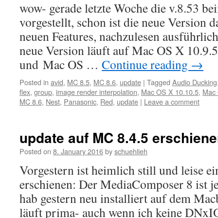
wow- gerade letzte Woche die v.8.53 be
vorgestellt, schon ist die neue Version d
neuen Features, nachzulesen ausführlic
neue Version läuft auf Mac OS X 10.9.
und Mac OS …
Continue reading
→
Posted in
avid
,
MC 8.5
,
MC 8.6
,
update
|
Tagged
Audio Ducking
flex
,
group
,
image render interpolation
,
Mac OS X 10.10.5
,
Mac 
MC 8.6
,
Nest
,
Panasonic
,
Red
,
update
|
Leave a comment
update auf MC 8.4.5 erschien
Posted on
8. January 2016
by
schuehlieh
Vorgestern ist heimlich still und leise e
erschienen: Der MediaComposer 8 ist jet
hab gestern neu installiert auf dem Ma
läuft prima- auch wenn ich keine DNx