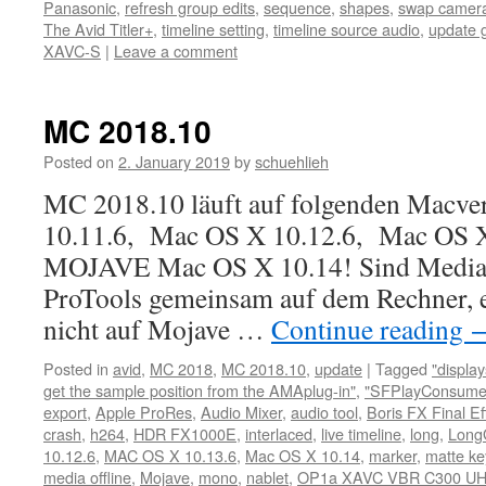
Panasonic
,
refresh group edits
,
sequence
,
shapes
,
swap camer
The Avid Titler+
,
timeline setting
,
timeline source audio
,
update 
XAVC-S
|
Leave a comment
MC 2018.10
Posted on
2. January 2019
by
schuehlieh
MC 2018.10 läuft auf folgenden Macve
10.11.6, Mac OS X 10.12.6, Mac OS X 1
MOJAVE Mac OS X 10.14! Sind Medi
ProTools gemeinsam auf dem Rechner, 
nicht auf Mojave …
Continue reading
Posted in
avid
,
MC 2018
,
MC 2018.10
,
update
|
Tagged
"displa
get the sample position from the AMAplug-in"
,
"SFPlayConsumer
export
,
Apple ProRes
,
Audio Mixer
,
audio tool
,
Boris FX Final E
crash
,
h264
,
HDR FX1000E
,
interlaced
,
live timeline
,
long
,
Lon
10.12.6
,
MAC OS X 10.13.6
,
Mac OS X 10.14
,
marker
,
matte ke
media offline
,
Mojave
,
mono
,
nablet
,
OP1a XAVC VBR C300 U