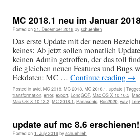
MC 2018.1 neu im Januar 201
Posted on
31. December 2018
by
schuehlieh
Das erste Update mit der neuen Bezeichn
keines: Ab jetzt sollen monatlich Upda
keinen Admin getroffen, der das toll fin
die gleichen neuen Features und Bugs w
Eckdaten: MC …
Continue reading
→
Posted in
avid
,
MC 2018
,
MC 2018
,
MC 2018.1
,
update
|
Tagge
transformation
,
error
,
export
,
LongGOP
,
Mac OS X 10.10.5
,
Mac
Mac OS X 10.13.2
,
MC 2018.1
,
Panasonic
,
Rec2020
,
wav
|
Lea
update auf mc 8.6 erschienen!
Posted on
1. July 2016
by
schuehlieh