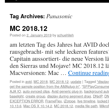
Panasonic
Tag Archives:
MC 2018.12
Posted on
2. January 2019
by
schuehlieh
am letzten Tag des Jahres hat AVID doc
rausgebracht- mit sehr leckeren feature
Capitain aussortiert- die neue Version l
den Sierras und Mojave! MC 2018.12 lä
Macversionen: Mac …
Continue readi
Posted in
avid
,
MC 2018
,
MC 2018.12
,
update
|
Tagged
"displa
get the sample position from the AMAplug-in"
,
"SFPlayConsumer
AJA IO
,
auto-synced clips
,
Avid generic plug-in
,
background aut
baselight
,
create group
,
display during segment drag
,
DNxIP
,
DN
EXCEPTION ERROR
,
FrameFlex
,
iZotope
,
live timeline
,
locked 
10.13.6
,
Mac OS X 10.14.2
,
MC 2018.12
,
media file path
,
Mikro