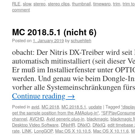
RLE
,
slow
,
stereo
,
stereo clips
,
thumbnail
,
timewarp
,
trim
,
trim to
comment
MC 2018.5.1 (nicht 6)
Posted on
1. January 2019
by
schuehlieh
obacht: Der Nitris DX-Treiber wird sei
automatisch mitinstalliert (seit dieser 
Er muß im Installierfenster unter OPTI
werden. Und genau wie beim Dongle-Insta
vorher alle Systemeinschränkungen fürs
Continue reading
→
Posted in
avid
,
MC 2018
,
MC 2018.5.1
,
update
|
Tagged
"displ
get the sample position from the AMAplug-in"
,
"SFPlayConsumer
channel
,
AVCHD
,
Avid generic plug-in
,
blackmagic
,
blackmagic M
Desktop Video Software
,
DNxHR
,
DNxIO
,
DNxIQ
,
edit timebase
rate
,
LINK
,
LongGOP
,
Mac OS X 10.10.5
,
Mac OS X 10.11.6
,
M