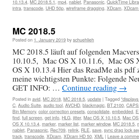
10.13.4
,
MC 2018.5.1
,
mp4
,
nablet
,
Panasonic
,
QuickTime Libra
intra
,
transcode
,
UHD 50p
,
wireframe dragging
,
XDcam
,
XDcam
MC 2018.5
Posted on
1. January 2019
by
schuehlieh
MC 2018.5 läuft auf folgenden Macver
10.10.5, Mac OS X 10.11.6, Mac OS 
OS X 10.13.4 Hier das ReadMe als pdf
meine wichtigsten Punkte: Folgende Neu
GET INFO: …
Continue reading
→
Posted in
avid
,
MC 2018
,
MC 2018.5
,
update
|
Tagged
"display
C
,
Audio Suite
,
audio tool
,
AVCHD
,
blackmagic
,
BT.2100
,
CAPS
Bin Memory
,
color correction presets
,
consolidate
,
embedded
,
E
find
,
full screen
,
get info
,
HLG
,
jitter
,
Mac OS X 10.10.5
,
Mac OS 
OS X 10.13.4
,
marker
,
marker list
,
marker window
,
MC 2018.5
,
nablet
,
Panasonic
,
Rec709
,
relink
,
RLE
,
save
,
sync drag lock s
track
,
transcode
,
XDcam
,
XDcam HD 50
,
XML
|
Leave a comme