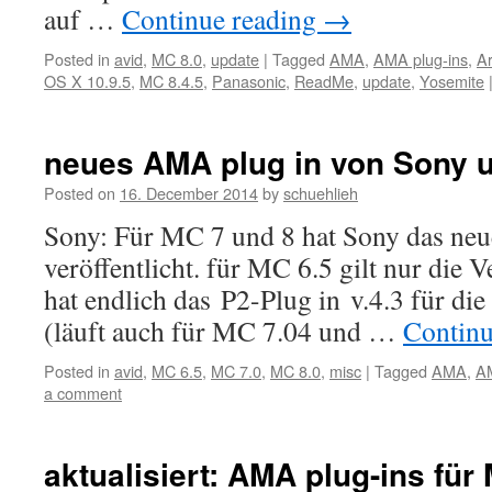
auf …
Continue reading
→
Posted in
avid
,
MC 8.0
,
update
|
Tagged
AMA
,
AMA plug-ins
,
Ar
OS X 10.9.5
,
MC 8.4.5
,
Panasonic
,
ReadMe
,
update
,
Yosemite
neues AMA plug in von Sony 
Posted on
16. December 2014
by
schuehlieh
Sony: Für MC 7 und 8 hat Sony das ne
veröffentlicht. für MC 6.5 gilt nur die
hat endlich das P2-Plug in v.4.3 für die
(läuft auch für MC 7.04 und …
Continu
Posted in
avid
,
MC 6.5
,
MC 7.0
,
MC 8.0
,
misc
|
Tagged
AMA
,
AM
a comment
aktualisiert: AMA plug-ins für 