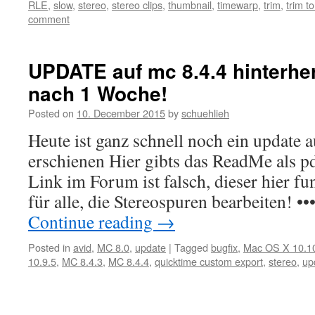
RLE
,
slow
,
stereo
,
stereo clips
,
thumbnail
,
timewarp
,
trim
,
trim to
comment
UPDATE auf mc 8.4.4 hinterh
nach 1 Woche!
Posted on
10. December 2015
by
schuehlieh
Heute ist ganz schnell noch ein update 
erschienen Hier gibts das ReadMe als 
Link im Forum ist falsch, dieser hier fu
für alle, die Stereospuren bearbeiten! ••
Continue reading
→
Posted in
avid
,
MC 8.0
,
update
|
Tagged
bugfix
,
Mac OS X 10.1
10.9.5
,
MC 8.4.3
,
MC 8.4.4
,
quicktime custom export
,
stereo
,
up