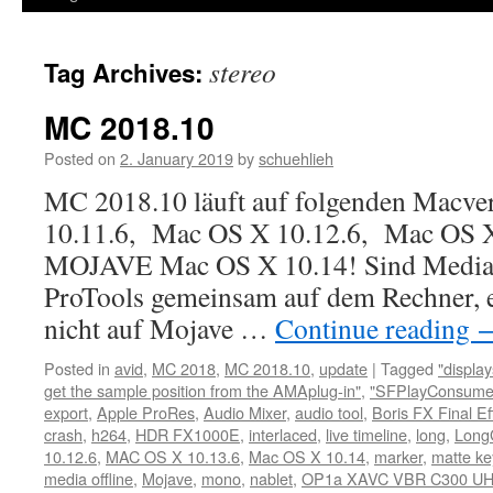
stereo
Tag Archives:
MC 2018.10
Posted on
2. January 2019
by
schuehlieh
MC 2018.10 läuft auf folgenden Macve
10.11.6, Mac OS X 10.12.6, Mac OS X 1
MOJAVE Mac OS X 10.14! Sind Medi
ProTools gemeinsam auf dem Rechner, 
nicht auf Mojave …
Continue reading
Posted in
avid
,
MC 2018
,
MC 2018.10
,
update
|
Tagged
"displa
get the sample position from the AMAplug-in"
,
"SFPlayConsumer
export
,
Apple ProRes
,
Audio Mixer
,
audio tool
,
Boris FX Final E
crash
,
h264
,
HDR FX1000E
,
interlaced
,
live timeline
,
long
,
Lon
10.12.6
,
MAC OS X 10.13.6
,
Mac OS X 10.14
,
marker
,
matte ke
media offline
,
Mojave
,
mono
,
nablet
,
OP1a XAVC VBR C300 U