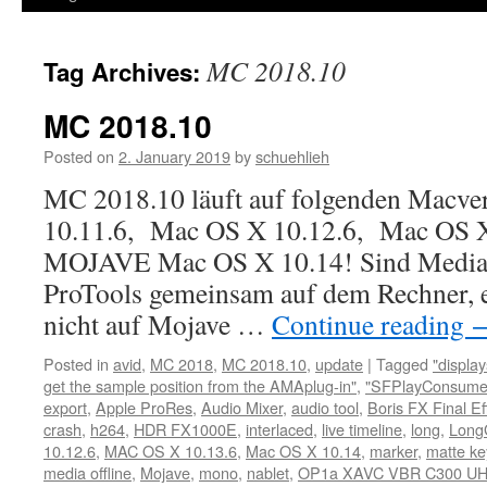
MC 2018.10
Tag Archives:
MC 2018.10
Posted on
2. January 2019
by
schuehlieh
MC 2018.10 läuft auf folgenden Macve
10.11.6, Mac OS X 10.12.6, Mac OS X 1
MOJAVE Mac OS X 10.14! Sind Medi
ProTools gemeinsam auf dem Rechner, 
nicht auf Mojave …
Continue reading
Posted in
avid
,
MC 2018
,
MC 2018.10
,
update
|
Tagged
"displa
get the sample position from the AMAplug-in"
,
"SFPlayConsumer
export
,
Apple ProRes
,
Audio Mixer
,
audio tool
,
Boris FX Final E
crash
,
h264
,
HDR FX1000E
,
interlaced
,
live timeline
,
long
,
Lon
10.12.6
,
MAC OS X 10.13.6
,
Mac OS X 10.14
,
marker
,
matte ke
media offline
,
Mojave
,
mono
,
nablet
,
OP1a XAVC VBR C300 U