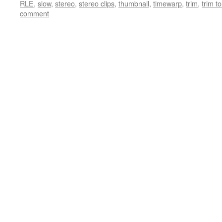
RLE
,
slow
,
stereo
,
stereo clips
,
thumbnail
,
timewarp
,
trim
,
trim to
comment