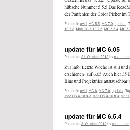
hübsche Nummer 5.5.5 Das ReadMe l
der Panfehler, der Color Picker im
Posted in
avid
,
MC 5.5
,
MC 7.0
,
update
|
10.7.3
,
Mac OS X 10.7.5
,
MC 5.5.4
,
MC 5.
update für MC 6.05
Posted on
21. October 2013
by
schuehlie
Zur Info: Letzte Woche ist still un
erschienen- auf 6.05 Auch hier 35
Bins und Projektfiles austauschbar
Posted in
avid
,
MC 6
,
MC 7.0
,
update
|
Ta
Mac OS X 10.8.2
,
Mac OS X 10.8.3
,
Mac O
update für MC 6.5.4
Posted on
3. October 2013
by
schuehlieh