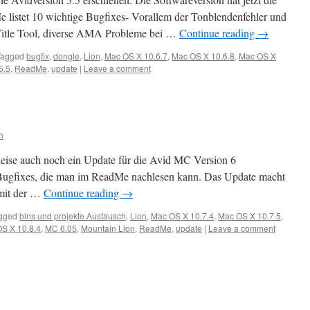
istet 10 wichtige Bugfixes- Vorallem der Tonblendenfehler und
 Title Tool, diverse AMA Probleme bei …
Continue reading
→
Tagged
bugfix
,
dongle
,
Lion
,
Mac OS X 10.6.7
,
Mac OS X 10.6.8
,
Mac OS X
5.5
,
ReadMe
,
update
|
Leave a comment
h
d leise auch noch ein Update für die Avid MC Version 6
 Bugfixes, die man im ReadMe nachlesen kann. Das Update macht
 mit der …
Continue reading
→
gged
bins und projekte Austausch
,
Lion
,
Mac OS X 10.7.4
,
Mac OS X 10.7.5
,
S X 10.8.4
,
MC 6.05
,
Mountain Lion
,
ReadMe
,
update
|
Leave a comment