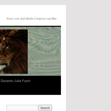
Neues vom Avid Media Composer auf Mac
Dozentin Julia Furch