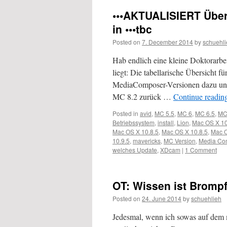
•••AKTUALISIERT Über
in •••tbc
Posted on
7. December 2014
by
schuehli
Hab endlich eine kleine Doktorarbei
liegt: Die tabellarische Übersicht 
MediaComposer-Versionen dazu und
MC 8.2 zurück …
Continue readin
Posted in
avid
,
MC 5.5
,
MC 6
,
MC 6.5
,
MC
Betriebssystem
,
install
,
Lion
,
Mac OS X 10
Mac OS X 10.8.5
,
Mac OS X 10.8.5
,
Mac O
10.9.5
,
mavericks
,
MC Version
,
Media Co
welches Update
,
XDcam
|
1 Comment
OT: Wissen ist Brompf
Posted on
24. June 2014
by
schuehlieh
Jedesmal, wenn ich sowas auf dem m