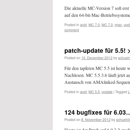
Die aktuelle MC-Version 7 soll erst
auf den 64-bit-Mac-Betriebssyste
Posted in
avid
,
MC 7.0
,
MC 7.0
,
misc
,
upd
comment
patch-update für 5.5! 
Posted on
10. December 2012
by
schueh
Für den tapferen MC 5.5 ist heute
Nachlesen. MC 5.5.3.6 läuft jetzt 
Austausch von AMAlinked-Sequenc
Posted in
avid
,
MC 5.5
,
update
|
Tagged
L
124 bugfixes für 6.03
Posted on
8. November 2012
by
schuehli
Heute ist der Patch auf 6.0.3.2 ersc