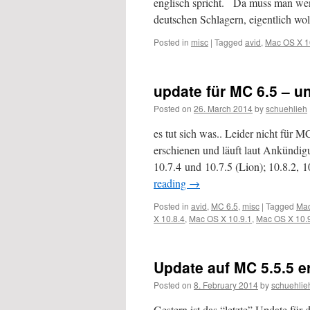
englisch spricht. Da muss man wenig
deutschen Schlagern, eigentlich wol
Posted in
misc
|
Tagged
avid
,
Mac OS X 1
update für MC 6.5 – u
Posted on
26. March 2014
by
schuehlieh
es tut sich was.. Leider nicht für
erschienen und läuft laut Ankündig
10.7.4 und 10.7.5 (Lion); 10.8.2,
reading
→
Posted in
avid
,
MC 6.5
,
misc
|
Tagged
Mac
X 10.8.4
,
Mac OS X 10.9.1
,
Mac OS X 10.
Update auf MC 5.5.5 e
Posted on
8. February 2014
by
schuehlie
Gestern ist das “letzte” Update für 