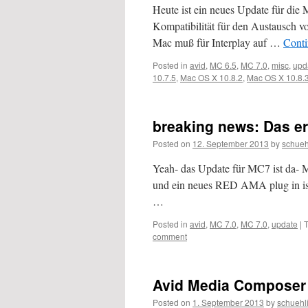
Heute ist ein neues Update für die
Kompatibilität für den Austausch v
Mac muß für Interplay auf …
Conti
Posted in
avid
,
MC 6.5
,
MC 7.0
,
misc
,
upd
10.7.5
,
Mac OS X 10.8.2
,
Mac OS X 10.8.
breaking news: Das ers
Posted on
12. September 2013
by
schueh
Yeah- das Update für MC7 ist da-
und ein neues RED AMA plug in ist
…
Posted in
avid
,
MC 7.0
,
MC 7.0
,
update
|
comment
Avid Media Composer 
Posted on
1. September 2013
by
schuehl