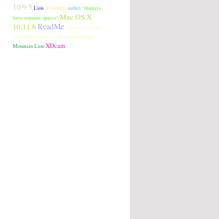
10.9.5
Lion
Yosemite
nablet
"displays
Mac OS X
have separate spaces"
ReadMe
10.11.6
"Failed to get the
sample position from the AMAplug-in"
XDcam
Mountain Lion