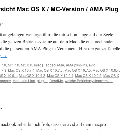
sicht Mac OS X / MC-Version / AMA Plug
eh
t angefangen weitergeführt, die mir schon lange auf der Seele
für die ganzen Betriebssysteme auf dem Mac, die entsprechenden
 die passenden AMA Plug-in-Versionen.. Hier die ganze Tabelle
g
→
 7.0
,
MC 7.0
,
MC 8.0
,
misc
|
Tagged
AMA
,
AMA plug-ins
,
avid
,
.7.3
,
Mac OS X 10.7.4
,
Mac OS X 10.7.5
,
Mac OS X 10.7.5
,
Mac OS X 10.8.4
,
S X 10.9.1
,
Mac OS X 10.9.2
,
Mac OS X 10.9.4
,
Mac OS X 10.9.5
,
Mac OS X
mposer
,
Mountain Lion
,
plug in
,
ReadMe
,
welche Betriebssystemversion
,
.
acbook sehe, bin ich froh, dass der avid auf dem macpro