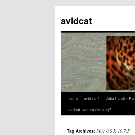
avidcat
Home
avid no.1
Julia Furch • K
Skip
avidcat- warum als blog?
to
content
Mac OS X 10.7.5
Tag Archives: