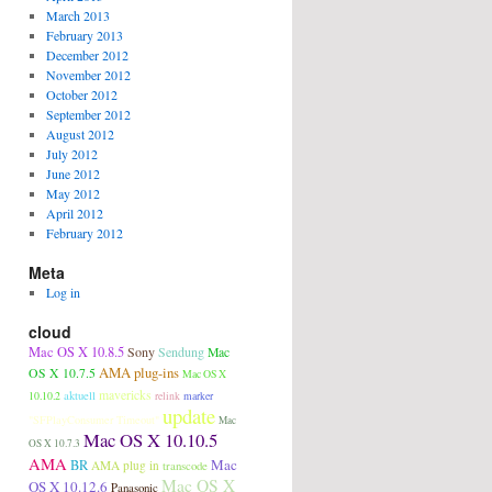
March 2013
February 2013
December 2012
November 2012
October 2012
September 2012
August 2012
July 2012
June 2012
May 2012
April 2012
February 2012
Meta
Log in
cloud
Mac OS X 10.8.5
Sony
Sendung
Mac
AMA plug-ins
OS X 10.7.5
Mac OS X
aktuell
mavericks
10.10.2
relink
marker
update
"SFPlayConsumer Timeout"
Mac
Mac OS X 10.10.5
OS X 10.7.3
AMA
Mac
BR
AMA plug in
transcode
Mac OS X
OS X 10.12.6
Panasonic