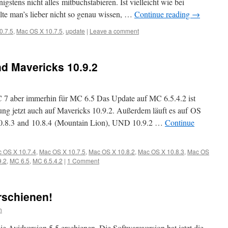
stens nicht alles mitbuchstabieren. Ist vielleicht wie bei
lte man’s lieber nicht so genau wissen, …
Continue reading
→
0.7.5
,
Mac OS X 10.7.5
,
update
|
Leave a comment
nd Mavericks 10.9.2
 MC 7 aber immerhin für MC 6.5 Das Update auf MC 6.5.4.2 ist
ung jetzt auch auf Mavericks 10.9.2. Außerdem läuft es auf OS
 10.8.3 and 10.8.4 (Mountain Lion), UND 10.9.2 …
Continue
 OS X 10.7.4
,
Mac OS X 10.7.5
,
Mac OS X 10.8.2
,
Mac OS X 10.8.3
,
Mac OS
9.2
,
MC 6.5
,
MC 6.5.4.2
|
1 Comment
rschienen!
h
die Avidversion 5.5 erschienen. Die Softwareversion hat jetzt die