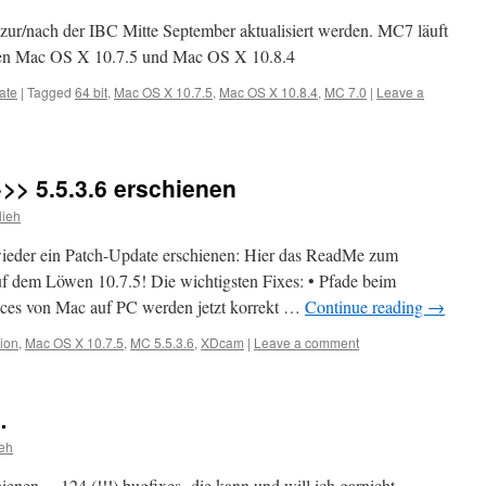
 zur/nach der IBC Mitte September aktualisiert werden. MC7 läuft
men Mac OS X 10.7.5 und Mac OS X 10.8.4
ate
|
Tagged
64 bit
,
Mac OS X 10.7.5
,
Mac OS X 10.8.4
,
MC 7.0
|
Leave a
>>> 5.5.3.6 erschienen
lieh
 wieder ein Patch-Update erschienen: Hier das ReadMe zum
auf dem Löwen 10.7.5! Die wichtigsten Fixes: • Pfade beim
es von Mac auf PC werden jetzt korrekt …
Continue reading
→
ion
,
Mac OS X 10.7.5
,
MC 5.5.3.6
,
XDcam
|
Leave a comment
…
eh
hienen… 124 (!!!) bugfixes- die kann und will ich garnicht