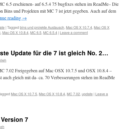
 MC 6.5 erschienen- auf 6.5.4 75 bugfixes stehen im ReadMe– Die
on Bins und Projekten mit MC 7 ist jetzt gegeben. Auch auf dem
nue reading
→
ate
|
Tagged
bins und projekte Austausch
,
Mac OS X 10.7.4
,
Mac OS X
3
,
Mac OS X 10.8.4
,
MC 6.5
,
MC 6.5.4
|
Leave a comment
te Update für die 7 ist gleich No. 2…
lieh
 MC 7.02 Freigegeben auf Mac OSX 10.7.5 und OSX 10.8.4 –
 auch gleich mit da- ca. 70 Verbesserungen stehen im ReadMe
Tagged
Mac OS X 10.7.5
,
Mac OS X 10.8.4
,
MC 7.02
,
update
|
Leave a
Version 7
ieh