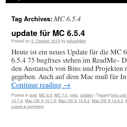
MC 6.5.4
Tag Archives:
update für MC 6.5.4
Posted on
3. October 2013
by
schuehlieh
Heute ist ein neues Update für die MC 6
6.5.4 75 bugfixes stehen im ReadMe– Di
den Austausch von Bins und Projekten m
gegeben. Auch auf dem Mac muß für In
Continue reading
→
Posted in
avid
,
MC 6.5
,
MC 7.0
,
misc
,
update
|
Tagged
bins und
10.7.4
,
Mac OS X 10.7.5
,
Mac OS X 10.8.2
,
Mac OS X 10.8.3
,
Leave a comment