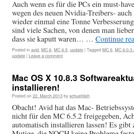
Auch wenn es für die PCs ein must-have
wegen des neuen Nvidia-Treibers- auch 
wieder einmal eine Tonne Verbesserung
sind viele Sachen, von denen man lieber
dass sie kaputt waren… …
Continue re
Posted in
avid
,
MC 6
,
MC 6.5
,
update
|
Tagged
MC 6
,
MC 6.0.3.
update
|
Leave a comment
Mac OS X 10.8.3 Softwareaktu
installieren!
Posted on
22. March 2013
by
schuehlieh
Obacht! Avid hat das Mac- Betriebssys
nicht für den MC 6.5.2 freigegeben, A
automatisch installieren lassen! Es gibt
Mutige, die NOCH keine Probleme festge