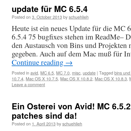
update für MC 6.5.4
Posted on
3. October 2013
by
schuehlieh
Heute ist ein neues Update für die MC 6
6.5.4 75 bugfixes stehen im ReadMe– Di
den Austausch von Bins und Projekten m
gegeben. Auch auf dem Mac muß für In
Continue reading
→
Posted in
avid
,
MC 6.5
,
MC 7.0
,
misc
,
update
|
Tagged
bins und
10.7.4
,
Mac OS X 10.7.5
,
Mac OS X 10.8.2
,
Mac OS X 10.8.3
,
Leave a comment
Ein Osterei von Avid! MC 6.5.2
patches sind da!
Posted on
1. April 2013
by
schuehlieh