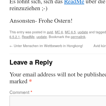
Es lohnt sich, sich das
ReadMe
über die
reinzuziehen ;-)
Ansonsten- Frohe Ostern!
This entry was posted in
avid
,
MC 6
,
MC 6.5
,
update
and tagge
6.5.2.1
,
ReadMe
,
update
. Bookmark the
permalink
.
←
Unter Menschen im Wettbewerb in Hongkong!
Avid kü
Leave a Reply
Your email address will not be publishe
*
marked
Comment
*