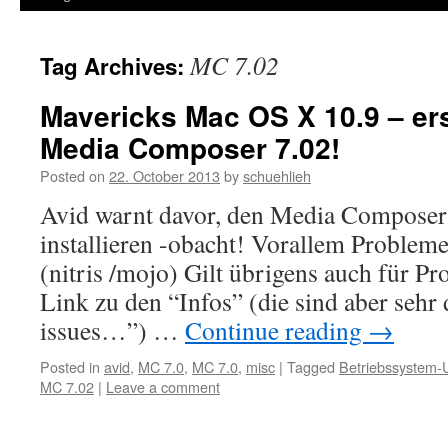
MC 7.02
Tag Archives:
Mavericks Mac OS X 10.9 – ers
Media Composer 7.02!
Posted on
22. October 2013
by
schuehlieh
Avid warnt davor, den Media Composer
installieren -obacht! Vorallem Proble
(nitris /mojo) Gilt übrigens auch für Pr
Link zu den “Infos” (die sind aber seh
issues…”) …
Continue reading
→
Posted in
avid
,
MC 7.0
,
MC 7.0
,
misc
|
Tagged
Betriebssystem-
MC 7.02
|
Leave a comment