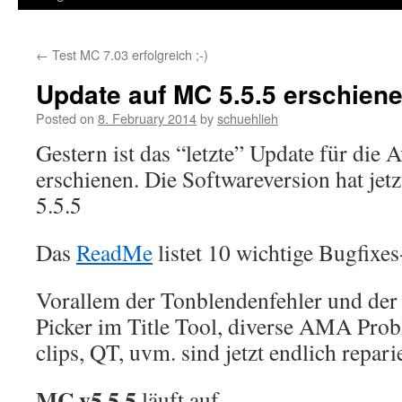
←
Test MC 7.03 erfolgreich ;-)
Update auf MC 5.5.5 erschiene
Posted on
8. February 2014
by
schuehlieh
Gestern ist das “letzte” Update für die 
erschienen. Die Softwareversion hat je
5.5.5
Das
ReadMe
listet 10 wichtige Bugfixes
Vorallem der Tonblendenfehler und der 
Picker im Title Tool, diverse AMA Pro
clips, QT, uvm. sind jetzt endlich reparie
MC v5.5.5
läuft auf