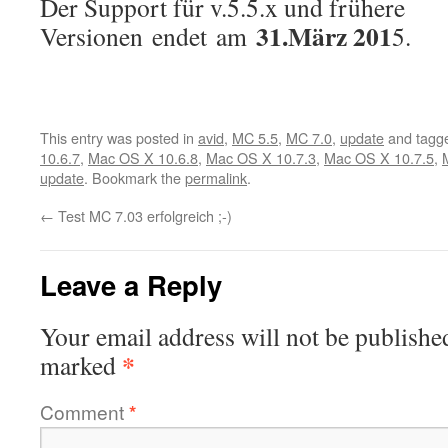
Der Support für v.5.5.x und frühere
31.März 201
Versionen
endet
am
5.
This entry was posted in
avid
,
MC 5.5
,
MC 7.0
,
update
and tagg
10.6.7
,
Mac OS X 10.6.8
,
Mac OS X 10.7.3
,
Mac OS X 10.7.5
,
update
. Bookmark the
permalink
.
←
Test MC 7.03 erfolgreich ;-)
Leave a Reply
Your email address will not be publishe
*
marked
Comment
*