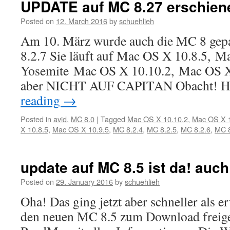
UPDATE auf MC 8.27 erschien
Posted on
12. March 2016
by
schuehlieh
Am 10. März wurde auch die MC 8 gepat
8.2.7 Sie läuft auf Mac OS X 10.8.5, M
Yosemite Mac OS X 10.10.2, Mac OS X 
aber NICHT AUF CAPITAN Obacht! H
reading
→
Posted in
avid
,
MC 8.0
|
Tagged
Mac OS X 10.10.2
,
Mac OS X 1
X 10.8.5
,
Mac OS X 10.9.5
,
MC 8.2.4
,
MC 8.2.5
,
MC 8.2.6
,
MC 8
update auf MC 8.5 ist da! auch
Posted on
29. January 2016
by
schuehlieh
Oha! Das ging jetzt aber schneller als e
den neuen MC 8.5 zum Download freige