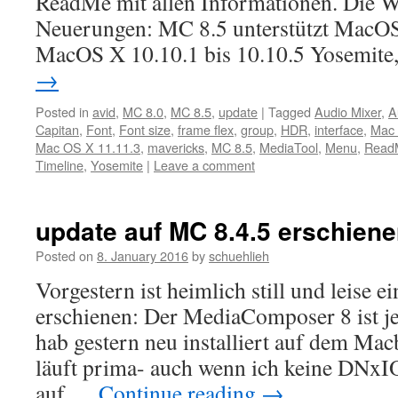
ReadMe mit allen Informationen. Di
Neuerungen: MC 8.5 unterstützt MacOS
MacOS X 10.10.1 bis 10.10.5 Yosemit
→
Posted in
avid
,
MC 8.0
,
MC 8.5
,
update
|
Tagged
Audio Mixer
,
A
Capitan
,
Font
,
Font size
,
frame flex
,
group
,
HDR
,
interface
,
Mac 
Mac OS X 11.11.3
,
mavericks
,
MC 8.5
,
MediaTool
,
Menu
,
Read
Timeline
,
Yosemite
|
Leave a comment
update auf MC 8.4.5 erschien
Posted on
8. January 2016
by
schuehlieh
Vorgestern ist heimlich still und leise e
erschienen: Der MediaComposer 8 ist jet
hab gestern neu installiert auf dem Ma
läuft prima- auch wenn ich keine DNx
auf …
Continue reading
→