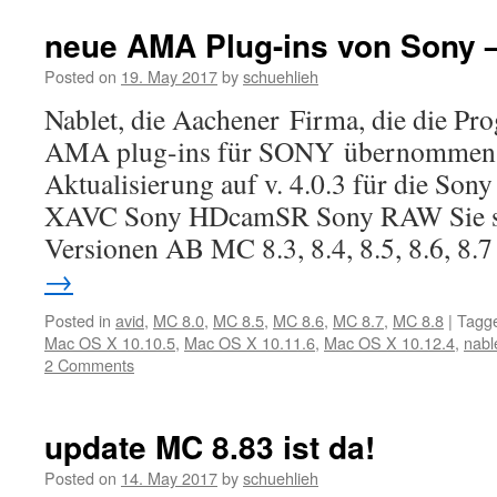
neue AMA Plug-ins von Sony –
Posted on
19. May 2017
by
schuehlieh
Nablet, die Aachener Firma, die die P
AMA plug-ins für SONY übernommen h
Aktualisierung auf v. 4.0.3 für die So
XAVC Sony HDcamSR Sony RAW Sie s
Versionen AB MC 8.3, 8.4, 8.5, 8.6, 8
→
Posted in
avid
,
MC 8.0
,
MC 8.5
,
MC 8.6
,
MC 8.7
,
MC 8.8
|
Tagg
Mac OS X 10.10.5
,
Mac OS X 10.11.6
,
Mac OS X 10.12.4
,
nabl
2 Comments
update MC 8.83 ist da!
Posted on
14. May 2017
by
schuehlieh