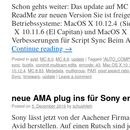
Schon gehts weiter: Das update auf MC 8
ReadMe zur neuen Version Sie ist freig
Betriebssysteme: MacOS X 10.12.4 (Si
X 10.11.6 (El Capitan) und MacOS X 1
Verbesserungen für Script Sync Beim 
Continue reading
→
Posted in
avid
,
MC 8.0
,
MC 8.8
,
update
|
Tagged
"AUTO_COMP
sync
,
bugfix
,
commit multicam edits
,
errcode:-43
,
Mac OS X 10.
10.12.4
,
MC 8.83
,
Metadata
,
multigroup
,
PAR
,
pixel aspect ratio
Sync
,
timewarp
,
update
|
Leave a comment
neue AMA plug ins für Sony e
Posted on
5. December 2016
by
schuehlieh
Sony lässt jetzt von der Aachener Firma 
Avid herstellen. Auf einen Rutsch sind