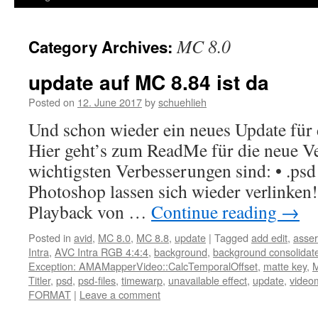
MC 8.0
Category Archives:
update auf MC 8.84 ist da
Posted on
12. June 2017
by
schuehlieh
Und schon wieder ein neues Update für
Hier geht’s zum ReadMe für die neue Ve
wichtigsten Verbesserungen sind: • .psd
Photoshop lassen sich wieder verlinke
Playback von …
Continue reading
→
Posted in
avid
,
MC 8.0
,
MC 8.8
,
update
|
Tagged
add edit
,
asser
Intra
,
AVC Intra RGB 4:4:4
,
background
,
background consolidat
Exception: AMAMapperVideo::CalcTemporalOffset
,
matte key
,
M
Titler
,
psd
,
psd-files
,
timewarp
,
unavailable effect
,
update
,
video
FORMAT
|
Leave a comment