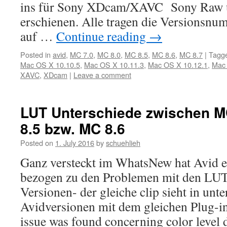
ins für Sony XDcam/XAVC Sony Raw
erschienen. Alle tragen die Versionsnum
auf …
Continue reading
→
Posted in
avid
,
MC 7.0
,
MC 8.0
,
MC 8.5
,
MC 8.6
,
MC 8.7
|
Tagg
Mac OS X 10.10.5
,
Mac OS X 10.11.3
,
Mac OS X 10.12.1
,
Mac 
XAVC
,
XDcam
|
Leave a comment
LUT Unterschiede zwischen M
8.5 bzw. MC 8.6
Posted on
1. July 2016
by
schuehlieh
Ganz versteckt im WhatsNew hat Avid e
bezogen zu den Problemen mit den LUT
Versionen- der gleiche clip sieht in unt
Avidversionen mit dem gleichen Plug-in 
issue was found concerning color level 