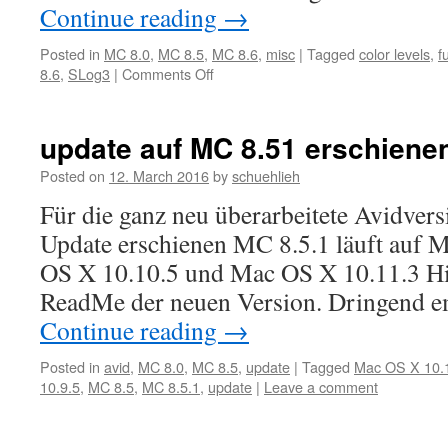
Continue reading
→
Posted in
MC 8.0
,
MC 8.5
,
MC 8.6
,
misc
|
Tagged
color levels
,
f
on
8.6
,
SLog3
|
Comments Off
LUT
Unterschiede
zwischen
update auf MC 8.51 erschiene
MC
8.45
Posted on
12. March 2016
by
schuehlieh
und
Für die ganz neu überarbeitete Avidversi
MC
8.5
Update erschienen MC 8.5.1 läuft auf 
bzw.
OS X 10.10.5 und Mac OS X 10.11.3 Hi
MC
8.6
ReadMe der neuen Version. Dringend 
Continue reading
→
Posted in
avid
,
MC 8.0
,
MC 8.5
,
update
|
Tagged
Mac OS X 10.
10.9.5
,
MC 8.5
,
MC 8.5.1
,
update
|
Leave a comment