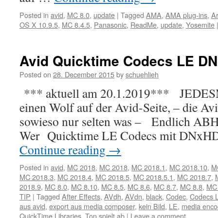
Posted in
avid
,
MC 8.0
,
update
|
Tagged
AMA
,
AMA plug-ins
,
Ar
OS X 10.9.5
,
MC 8.4.5
,
Panasonic
,
ReadMe
,
update
,
Yosemite
Avid Quicktime Codecs LE 
Posted on
28. December 2015
by
schuehlieh
*** aktuell am 20.1.2019*** JEDES
einen Wolf auf der Avid-Seite, – die Avi
sowieso nur selten was – Endlich ABH
Wer Quicktime LE Codecs mit DNxHD
Continue reading
→
Posted in
avid
,
MC 2018
,
MC 2018
,
MC 2018.1
,
MC 2018.10
,
M
MC 2018.3
,
MC 2018.4
,
MC 2018.5
,
MC 2018.5.1
,
MC 2018.7
,
2018.9
,
MC 8.0
,
MC 8.10
,
MC 8.5
,
MC 8.6
,
MC 8.7
,
MC 8.8
,
MC 
TIP
|
Tagged
After Effects
,
AVdh
,
AVdn
,
black
,
Codec
,
Codecs 
aus avid
,
export aus media composer
,
kein Bild
,
LE
,
media enco
QuickTime Libraries
,
Ton spielt ab
|
Leave a comment