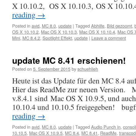
X 10.10.2, OS X 10.10.3, OS X 10.10
reading
→
Posted in
avid
,
MC 8.0
,
update
|
Tagged
Abhilfe
,
Bild gezoomt
,
OS X 10.10.2
,
Mac OS X 10.10.3
,
Mac OS X 10.10.4
,
Mac OS X
Mini
,
MC 8.4.2
,
Spotlight Effekt
,
update
|
Leave a comment
update MC 8.41 erschienen!
Posted on
5. September 2015
by
schuehlieh
Heute ist das Update für den MC 8.4 auf
Hier das ReadMe zur neuen Version. M
v.8.4.1 sind Mac OS X 10.9.5, und auc
10.10.4 und 10.10.5 freigegeben! bug
reading
→
Posted in
avid
,
MC 8.0
,
update
|
Tagged
Audio Punch in
,
consol
10.10.5
,
Mac OS X 10.9.5
,
MC 8.4
,
MC 8.41
,
ReadMe
,
transcod