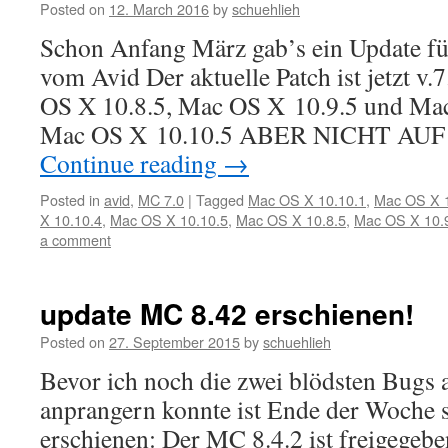
Posted on
12. March 2016
by
schuehlieh
Schon Anfang März gab’s ein Update f
vom Avid Der aktuelle Patch ist jetzt v.
OS X 10.8.5, Mac OS X 10.9.5 und Mac
Mac OS X 10.10.5 ABER NICHT AU
Continue reading
→
Posted in
avid
,
MC 7.0
|
Tagged
Mac OS X 10.10.1
,
Mac OS X 1
X 10.10.4
,
Mac OS X 10.10.5
,
Mac OS X 10.8.5
,
Mac OS X 10.
a comment
update MC 8.42 erschienen!
Posted on
27. September 2015
by
schuehlieh
Bevor ich noch die zwei blödsten Bugs 
anprangern konnte ist Ende der Woche 
erschienen: Der MC 8.4.2 ist freigegeb