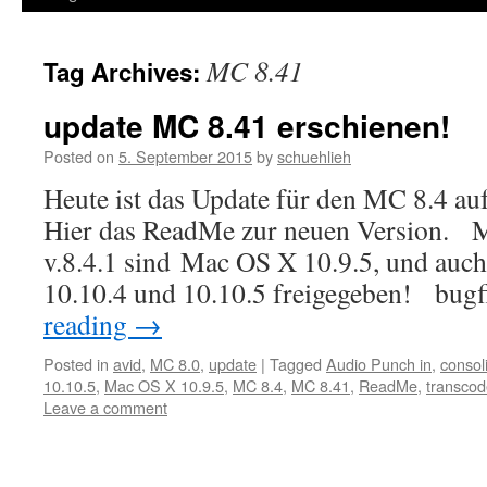
MC 8.41
Tag Archives:
update MC 8.41 erschienen!
Posted on
5. September 2015
by
schuehlieh
Heute ist das Update für den MC 8.4 auf
Hier das ReadMe zur neuen Version. M
v.8.4.1 sind Mac OS X 10.9.5, und auc
10.10.4 und 10.10.5 freigegeben! bug
reading
→
Posted in
avid
,
MC 8.0
,
update
|
Tagged
Audio Punch in
,
consol
10.10.5
,
Mac OS X 10.9.5
,
MC 8.4
,
MC 8.41
,
ReadMe
,
transcod
Leave a comment