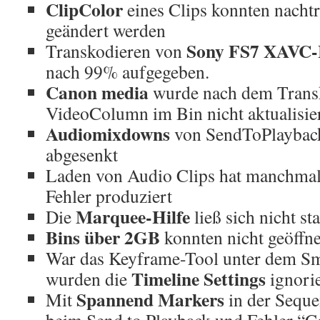
ClipColor
eines Clips konnten nachtr
geändert werden
Sony FS7 XAVC
Transkodieren von
nach 99% aufgegeben.
Canon media
wurde nach dem Transk
VideoColumn im Bin nicht aktualisier
Audiomixdowns
von SendToPlaybac
abgesenkt
Laden von Audio Clips hat manchmal
Fehler produziert
Marquee-Hilfe
Die
ließ sich nicht st
Bins über 2GB
konnten nicht geöffne
War das Keyframe-Tool unter dem Sma
Timeline Settings
wurden die
ignorie
Spannend Markers
Mit
in der Seque