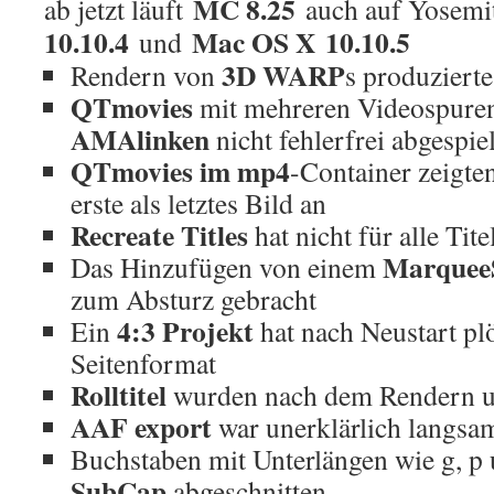
MC 8.25
ab jetzt läuft
auch auf Yosem
10.10.4
Mac OS X 10.10.5
und
3D WARP
Rendern von
s produziert
QTmovies
mit mehreren Videospure
AMAlinken
nicht fehlerfrei abgespie
QTmovies im mp4
-Container zeigte
erste als letztes Bild an
Recreate Titles
hat nicht für alle Tite
MarqueeS
Das Hinzufügen von einem
zum Absturz gebracht
4:3 Projekt
Ein
hat nach Neustart plö
Seitenformat
Rolltitel
wurden nach dem Rendern un
AAF export
war unerklärlich langsa
Buchstaben mit Unterlängen wie g, p
SubCap
abgeschnitten