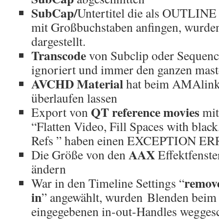
SubCap/
Untertitel die als OUTLINE
mit Großbuchstaben anfingen, wurden
dargestellt.
Transcode
von Subclip oder Sequenc
ignoriert und immer den ganzen master
AVCHD Material
hat beim AMAlin
überlaufen lassen
QT reference movies
Export von
mit
“Flatten Video, Fill Spaces with bla
Refs ” haben einen EXCEPTION ER
AAX
Die Größe von den
Effektfenster
ändern
remove
War in den Timeline Settings “
in
” angewählt, wurden Blenden beim
eingegebenen in-out-Handles wegges