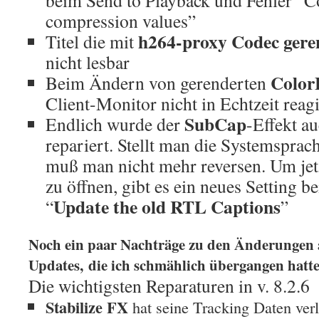
beim Send to Playback und Fehler “C
compression values”
h264-proxy Codec gere
Titel die mit
nicht lesbar
Colo
Beim Ändern von gerenderten
Client-Monitor nicht in Echtzeit reagi
SubCap
Endlich wurde der
-Effekt a
repariert. Stellt man die Systemsprac
muß man nicht mehr reversen. Um jet
zu öffnen, gibt es ein neues Setting
Update the old RTL Captions
“
”
Noch ein paar Nachträge zu den Änderungen 
Updates, die ich schmählich übergangen hatte
Die wichtigsten Reparaturen in v. 8.2.6
Stabilize FX
hat seine Tracking Daten ver