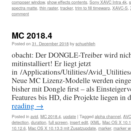
composer window
,
show effects contents
,
Sony XAVC Intra 4k
,
s
spectra matte
,
thin raster
,
tracker
,
trim to fill timewarp
,
XAVC-S
,
comment
MC 2018.4
Posted on
31. December 2018
by
schuehlieh
obacht: Der DONGLE-Treiber wird nich
mitinstalliert! Er liegt jetzt
in /Applications/Utilities/Avid_Utiliti
Neue MC Lizenz-Modelle werden eingef
bisher mit Dongle first – als Einsteigerv
Features bis HD, die Projekte liegen i
reading
→
Posted in
avid
,
MC 2018.4
,
update
|
Tagged
alpha channel
,
AVC
detection
,
duration
,
full screen
,
insert edit
,
iXML
,
Mac OS X 10.1
10.12.6
,
Mac OS X 10.13.3 mit Zusatzupdate
,
marker
,
marker w