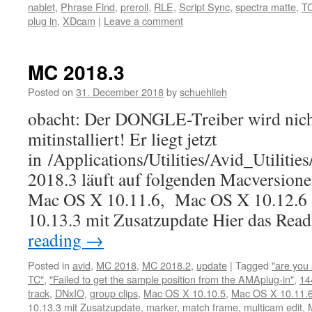
nablet
,
Phrase Find
,
preroll
,
RLE
,
Script Sync
,
spectra matte
,
T
plug in
,
XDcam
|
Leave a comment
MC 2018.3
Posted on
31. December 2018
by
schuehlieh
obacht: Der DONGLE-Treiber wird nich
mitinstalliert! Er liegt jetzt
in /Applications/Utilities/Avid_Utiliti
2018.3 läuft auf folgenden Macversion
Mac OS X 10.11.6, Mac OS X 10.12.
10.13.3 mit Zusatzupdate Hier das R
reading
→
Posted in
avid
,
MC 2018
,
MC 2018.2
,
update
|
Tagged
"are you 
TC"
,
"Failed to get the sample position from the AMAplug-in"
,
14
track
,
DNxIO
,
group clips
,
Mac OS X 10.10.5
,
Mac OS X 10.11.
10.13.3 mit Zusatzupdate
,
marker
,
match frame
,
multicam edit
,