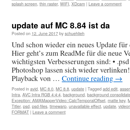
splash screen
,
thin raster
,
WIFI
,
XDcam
|
Leave a comment
update auf MC 8.84 ist da
Posted on
12. June 2017
by
schuehlieh
Und schon wieder ein neues Update für
Hier geht’s zum ReadMe für die neue Ve
wichtigsten Verbesserungen sind: • .psd
Photoshop lassen sich wieder verlinke
Playback von …
Continue reading
→
Posted in
avid
,
MC 8.0
,
MC 8.8
,
update
|
Tagged
add edit
,
asser
Intra
,
AVC Intra RGB 4:4:4
,
background
,
background consolidat
Exception: AMAMapperVideo::CalcTemporalOffset
,
matte key
,
M
Titler
,
psd
,
psd-files
,
timewarp
,
unavailable effect
,
update
,
video
FORMAT
|
Leave a comment