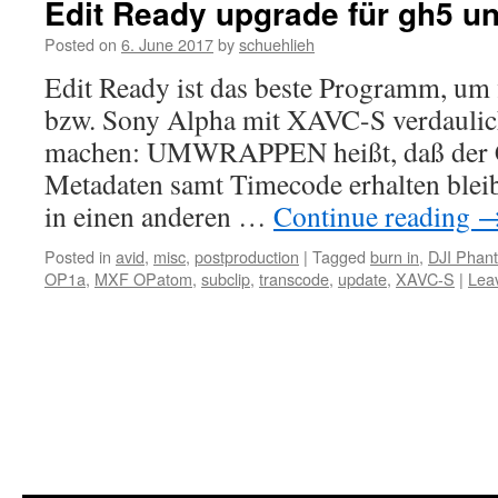
Edit Ready upgrade für gh5 u
Posted on
6. June 2017
by
schuehlieh
Edit Ready ist das beste Programm, um
bzw. Sony Alpha mit XAVC-S verdaulic
machen: UMWRAPPEN heißt, daß der C
Metadaten samt Timecode erhalten bleib
in einen anderen …
Continue reading
Posted in
avid
,
misc
,
postproduction
|
Tagged
burn in
,
DJI Phan
OP1a
,
MXF OPatom
,
subclip
,
transcode
,
update
,
XAVC-S
|
Lea