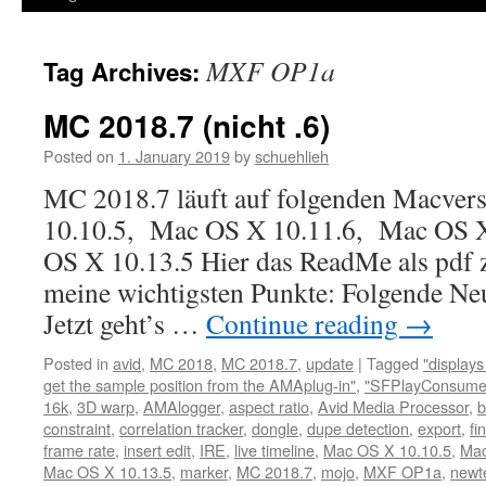
MXF OP1a
Tag Archives:
MC 2018.7 (nicht .6)
Posted on
1. January 2019
by
schuehlieh
MC 2018.7 läuft auf folgenden Macver
10.10.5, Mac OS X 10.11.6, Mac OS 
OS X 10.13.5 Hier das ReadMe als pdf
meine wichtigsten Punkte: Folgende Neu
Jetzt geht’s …
Continue reading
→
Posted in
avid
,
MC 2018
,
MC 2018.7
,
update
|
Tagged
"display
get the sample position from the AMAplug-in"
,
"SFPlayConsumer
16k
,
3D warp
,
AMAlogger
,
aspect ratio
,
Avid Media Processor
,
b
constraint
,
correlation tracker
,
dongle
,
dupe detection
,
export
,
fi
frame rate
,
insert edit
,
IRE
,
live timeline
,
Mac OS X 10.10.5
,
Mac
Mac OS X 10.13.5
,
marker
,
MC 2018.7
,
mojo
,
MXF OP1a
,
newt