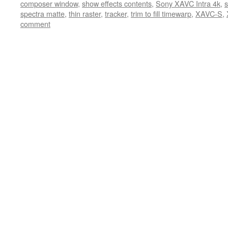
composer window
,
show effects contents
,
Sony XAVC Intra 4k
,
s
spectra matte
,
thin raster
,
tracker
,
trim to fill timewarp
,
XAVC-S
,
comment