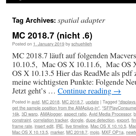
spatial adapter
Tag Archives:
MC 2018.7 (nicht .6)
Posted on
1. January 2019
by
schuehlieh
MC 2018.7 läuft auf folgenden Macver
10.10.5, Mac OS X 10.11.6, Mac OS 
OS X 10.13.5 Hier das ReadMe als pdf
meine wichtigsten Punkte: Folgende Neu
Jetzt geht’s …
Continue reading
→
Posted in
avid
,
MC 2018
,
MC 2018.7
,
update
|
Tagged
"display
get the sample position from the AMAplug-in"
,
"SFPlayConsumer
16k
,
3D warp
,
AMAlogger
,
aspect ratio
,
Avid Media Processor
,
b
constraint
,
correlation tracker
,
dongle
,
dupe detection
,
export
,
fi
frame rate
,
insert edit
,
IRE
,
live timeline
,
Mac OS X 10.10.5
,
Mac
Mac OS X 10.13.5
,
marker
,
MC 2018.7
,
mojo
,
MXF OP1a
,
newt