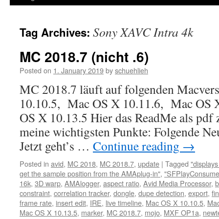
Sony XAVC Intra 4k
Tag Archives:
MC 2018.7 (nicht .6)
Posted on
1. January 2019
by
schuehlieh
MC 2018.7 läuft auf folgenden Macver
10.10.5, Mac OS X 10.11.6, Mac OS 
OS X 10.13.5 Hier das ReadMe als pdf
meine wichtigsten Punkte: Folgende Neu
Jetzt geht’s …
Continue reading
→
Posted in
avid
,
MC 2018
,
MC 2018.7
,
update
|
Tagged
"display
get the sample position from the AMAplug-in"
,
"SFPlayConsumer
16k
,
3D warp
,
AMAlogger
,
aspect ratio
,
Avid Media Processor
,
b
constraint
,
correlation tracker
,
dongle
,
dupe detection
,
export
,
fi
frame rate
,
insert edit
,
IRE
,
live timeline
,
Mac OS X 10.10.5
,
Mac
Mac OS X 10.13.5
,
marker
,
MC 2018.7
,
mojo
,
MXF OP1a
,
newt