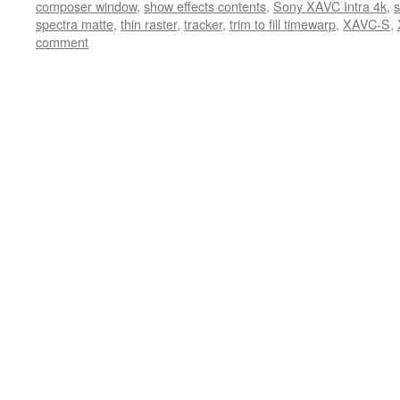
composer window
,
show effects contents
,
Sony XAVC Intra 4k
,
s
spectra matte
,
thin raster
,
tracker
,
trim to fill timewarp
,
XAVC-S
,
comment