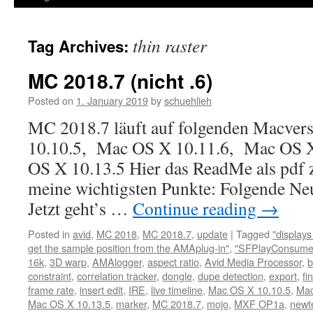
thin raster
Tag Archives:
MC 2018.7 (nicht .6)
Posted on
1. January 2019
by
schuehlieh
MC 2018.7 läuft auf folgenden Macver
10.10.5, Mac OS X 10.11.6, Mac OS 
OS X 10.13.5 Hier das ReadMe als pdf
meine wichtigsten Punkte: Folgende Neu
Jetzt geht’s …
Continue reading
→
Posted in
avid
,
MC 2018
,
MC 2018.7
,
update
|
Tagged
"display
get the sample position from the AMAplug-in"
,
"SFPlayConsumer
16k
,
3D warp
,
AMAlogger
,
aspect ratio
,
Avid Media Processor
,
b
constraint
,
correlation tracker
,
dongle
,
dupe detection
,
export
,
fi
frame rate
,
insert edit
,
IRE
,
live timeline
,
Mac OS X 10.10.5
,
Mac
Mac OS X 10.13.5
,
marker
,
MC 2018.7
,
mojo
,
MXF OP1a
,
newt