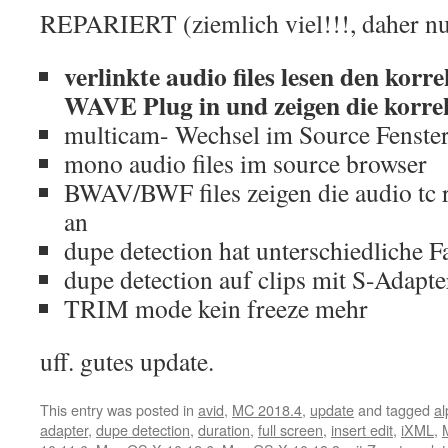
REPARIERT (ziemlich viel!!!, daher nu
verlinkte audio files lesen den kor
WAVE Plug in und zeigen die korre
multicam- Wechsel im Source Fenste
mono audio files im source browser
BWAV/BWF files zeigen die audio tc 
an
dupe detection hat unterschiedliche Fa
dupe detection auf clips mit S-Adapte
TRIM mode kein freeze mehr
uff. gutes update.
This entry was posted in
avid
,
MC 2018.4
,
update
and tagged
al
adapter
,
dupe detection
,
duration
,
full screen
,
insert edit
,
iXML
,