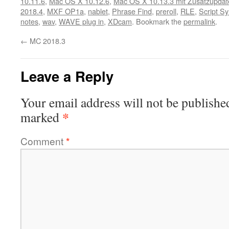
10.11.6
,
Mac OS X 10.12.6
,
Mac OS X 10.13.3 mit Zusatzupdat
2018.4
,
MXF OP1a
,
nablet
,
Phrase Find
,
preroll
,
RLE
,
Script S
notes
,
wav
,
WAVE plug in
,
XDcam
. Bookmark the
permalink
.
←
MC 2018.3
Leave a Reply
Your email address will not be publishe
*
marked
Comment
*