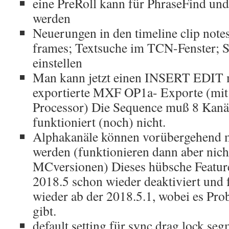
eine PreRoll kann für PhraseFind und
werden
Neuerungen in den timeline clip note
frames; Textsuche im TCN-Fenster; S
einstellen
Man kann jetzt einen INSERT EDIT m
exportierte MXF OP1a- Exporte (mi
Processor) Die Sequence muß 8 Kanäl
funktioniert (noch) nicht.
Alphakanäle können vorübergehend m
werden (funktionieren dann aber nich
MCversionen) Dieses hübsche Feature
2018.5 schon wieder deaktiviert und f
wieder ab der 2018.5.1, wobei es Pro
gibt.
default setting für sync drag lock se