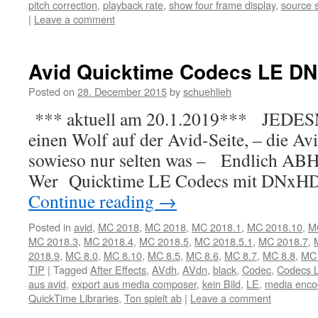
pitch correction
,
playback rate
,
show four frame display
,
source s
|
Leave a comment
Avid Quicktime Codecs LE 
Posted on
28. December 2015
by
schuehlieh
*** aktuell am 20.1.2019*** JEDES
einen Wolf auf der Avid-Seite, – die Avi
sowieso nur selten was – Endlich ABH
Wer Quicktime LE Codecs mit DNxHD
Continue reading
→
Posted in
avid
,
MC 2018
,
MC 2018
,
MC 2018.1
,
MC 2018.10
,
M
MC 2018.3
,
MC 2018.4
,
MC 2018.5
,
MC 2018.5.1
,
MC 2018.7
,
2018.9
,
MC 8.0
,
MC 8.10
,
MC 8.5
,
MC 8.6
,
MC 8.7
,
MC 8.8
,
MC 
TIP
|
Tagged
After Effects
,
AVdh
,
AVdn
,
black
,
Codec
,
Codecs 
aus avid
,
export aus media composer
,
kein Bild
,
LE
,
media enco
QuickTime Libraries
,
Ton spielt ab
|
Leave a comment