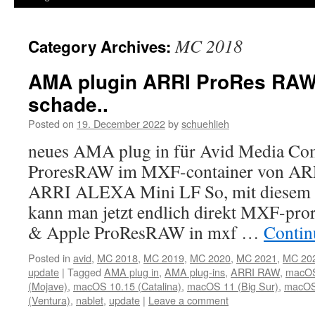
MC 2018
Category Archives:
AMA plugin ARRI ProRes RAW 
schade..
Posted on
19. December 2022
by
schuehlieh
neues AMA plug in für Avid Media Co
ProresRAW im MXF-container von A
ARRI ALEXA Mini LF So, mit diesem n
kann man jetzt endlich direkt MXF-pror
& Apple ProResRAW in mxf …
Contin
Posted in
avid
,
MC 2018
,
MC 2019
,
MC 2020
,
MC 2021
,
MC 20
update
|
Tagged
AMA plug in
,
AMA plug-ins
,
ARRI RAW
,
macOS 
(Mojave)
,
macOS 10.15 (Catalina)
,
macOS 11 (Big Sur)
,
macOS
(Ventura)
,
nablet
,
update
|
Leave a comment