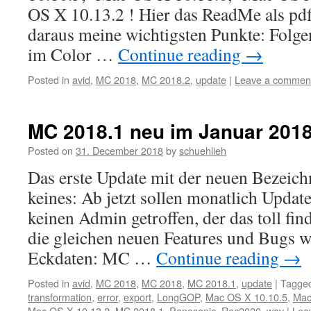
OS X 10.13.2 ! Hier das ReadMe als p
daraus meine wichtigsten Punkte: Folg
im Color …
Continue reading
→
Posted in
avid
,
MC 2018
,
MC 2018.2
,
update
|
Leave a commen
MC 2018.1 neu im Januar 201
Posted on
31. December 2018
by
schuehlieh
Das erste Update mit der neuen Bezeichn
keines: Ab jetzt sollen monatlich Upda
keinen Admin getroffen, der das toll fin
die gleichen neuen Features und Bugs w
Eckdaten: MC …
Continue reading
→
Posted in
avid
,
MC 2018
,
MC 2018
,
MC 2018.1
,
update
|
Tagge
transformation
,
error
,
export
,
LongGOP
,
Mac OS X 10.10.5
,
Mac
Mac OS X 10.13.2
,
MC 2018.1
,
Panasonic
,
Rec2020
,
wav
|
Lea