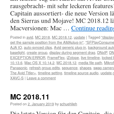
rausgebracht- mit sehr leckeren feature
Capitain aussortiert- die neue Version l
den Sierras und Mojave! MC 2018.12 lä
Macversionen: Mac …
Continue readi
Posted in
avid
,
MC 2018
,
MC 2018.12
,
update
|
Tagged
"displa
get the sample position from the AMAplug-in"
,
"SFPlayConsumer
AJA IO
,
auto-synced clips
,
Avid generic plug-in
,
background aut
baselight
,
create group
,
display during segment drag
,
DNxIP
,
DN
EXCEPTION ERROR
,
FrameFlex
,
iZotope
,
live timeline
,
locked 
10.13.6
,
Mac OS X 10.14.2
,
MC 2018.12
,
media file path
,
Mikro
Panasonic
,
refresh group edits
,
sequence
,
shapes
,
swap camer
The Avid Titler+
,
timeline setting
,
timeline source audio
,
update 
XAVC-S
|
Leave a comment
MC 2018.11
Posted on
2. January 2019
by
schuehlieh
Die letzte Version für den Capitain- die