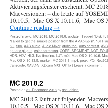
Aktivierungsfenster erscheint. MC 2018
Macversionen: – die letzte auf YOSE
10.10.5, Mac OS X 10.11.6, Mac OS 
Continue reading
→
Posted in
avid
,
MC 2018
,
MC 2018.8
,
update
|
Tagged
"Disk Full
"Failed to get the sample position from the AMAplug-in"
,
"SFPla
50i
,
50p
,
AAC audio
,
Audio Mixer
,
audio tool
,
auto contrast
,
AVC
generic plug-in
,
color correction
,
CORE_SEGMENT_NOT_FOU
HDR
,
HDV
,
HLG
,
live timeline
,
LUT
,
m2t
,
Mac OS X 10.10.5
,
Mac
Mac OS X 10.13.5
,
marker
,
MC 2018.8
,
mp4
,
peak
,
PQ
,
Rec20
transcode
,
XAVC-S
,
XDcam MXF OP1a
|
Leave a comment
MC 2018.2
Posted on
31. December 2018
by
schuehlieh
MC 2018.2 läuft auf folgenden Macver
10.10.5, Mac OS X 10.11.6, Mac OS 