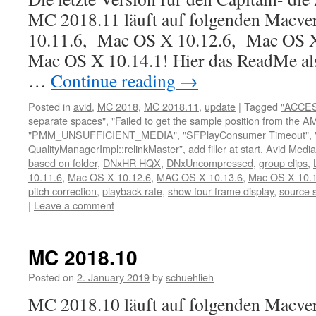
MC 2018.11 läuft auf folgenden Macve
10.11.6, Mac OS X 10.12.6, Mac OS 
Mac OS X 10.14.1! Hier das ReadMe al
…
Continue reading
→
Posted in
avid
,
MC 2018
,
MC 2018.11
,
update
|
Tagged
"ACCE
separate spaces"
,
"Failed to get the sample position from the A
"PMM_UNSUFFICIENT_MEDIA"
,
"SFPlayConsumer Timeout"
,
QualityManagerImpl::relinkMaster”
,
add filler at start
,
Avid Media
based on folder
,
DNxHR HQX
,
DNxUncompressed
,
group clips
,
10.11.6
,
Mac OS X 10.12.6
,
MAC OS X 10.13.6
,
Mac OS X 10.1
pitch correction
,
playback rate
,
show four frame display
,
source s
|
Leave a comment
MC 2018.10
Posted on
2. January 2019
by
schuehlieh
MC 2018.10 läuft auf folgenden Macve