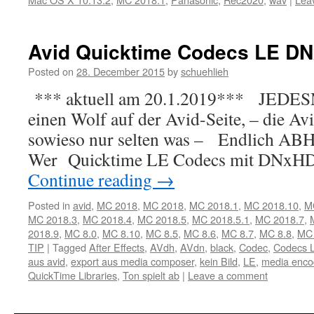
Avid Quicktime Codecs LE 
Posted on
28. December 2015
by
schuehlieh
*** aktuell am 20.1.2019*** JEDES
einen Wolf auf der Avid-Seite, – die Avi
sowieso nur selten was – Endlich ABH
Wer Quicktime LE Codecs mit DNxHD
Continue reading
→
Posted in
avid
,
MC 2018
,
MC 2018
,
MC 2018.1
,
MC 2018.10
,
M
MC 2018.3
,
MC 2018.4
,
MC 2018.5
,
MC 2018.5.1
,
MC 2018.7
,
2018.9
,
MC 8.0
,
MC 8.10
,
MC 8.5
,
MC 8.6
,
MC 8.7
,
MC 8.8
,
MC 
TIP
|
Tagged
After Effects
,
AVdh
,
AVdn
,
black
,
Codec
,
Codecs 
aus avid
,
export aus media composer
,
kein Bild
,
LE
,
media enco
QuickTime Libraries
,
Ton spielt ab
|
Leave a comment