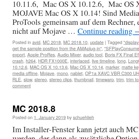
10.11.6, Mac OS X 10.12.6, Mac OS X 1
MOJAVE Mac OS X 10.14! Sind Medi
ProTools gemeinsam auf dem Rechner, 
nicht auf Mojave …
Continue reading
Posted in
avid
,
MC 2018
,
MC 2018.10
,
update
|
Tagged
"displa
get the sample position from the AMAplug-in"
,
"SFPlayConsumer
export
,
Apple ProRes
,
Audio Mixer
,
audio tool
,
Boris FX Final E
crash
,
h264
,
HDR FX1000E
,
interlaced
,
live timeline
,
long
,
Lon
10.12.6
,
MAC OS X 10.13.6
,
Mac OS X 10.14
,
marker
,
matte ke
media offline
,
Mojave
,
mono
,
nablet
,
OP1a XAVC VBR C300 U
RLE
,
slow
,
stereo
,
stereo clips
,
thumbnail
,
timewarp
,
trim
,
trim to
comment
MC 2018.8
Posted on
1. January 2019
by
schuehlieh
Im Installer-Fenster kann jetzt auch M
werden, der dann als zusätzliche Option