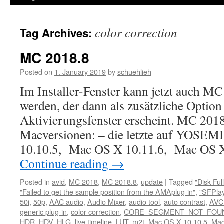
color correction
Tag Archives:
MC 2018.8
Posted on
1. January 2019
by
schuehlieh
Im Installer-Fenster kann jetzt auch M
werden, der dann als zusätzliche Option
Aktivierungsfenster erscheint. MC 2018
Macversionen: – die letzte auf YOSE
10.10.5, Mac OS X 10.11.6, Mac OS 
Continue reading
→
Posted in
avid
,
MC 2018
,
MC 2018.8
,
update
|
Tagged
"Disk Full
"Failed to get the sample position from the AMAplug-in"
,
"SFPla
50i
,
50p
,
AAC audio
,
Audio Mixer
,
audio tool
,
auto contrast
,
AVC
generic plug-in
,
color correction
,
CORE_SEGMENT_NOT_FOU
HDR
,
HDV
,
HLG
,
live timeline
,
LUT
,
m2t
,
Mac OS X 10.10.5
,
Mac