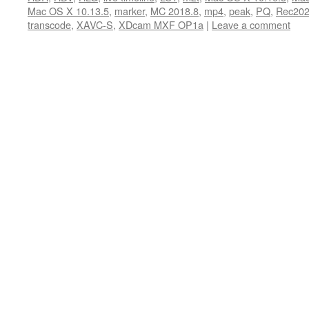
Mac OS X 10.13.5
,
marker
,
MC 2018.8
,
mp4
,
peak
,
PQ
,
Rec20
transcode
,
XAVC-S
,
XDcam MXF OP1a
|
Leave a comment