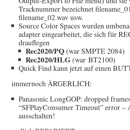
Output-Export to File menu) und sie 
Tracknummer bezeichnet filename_01
filename_02.wav usw.
Source Color Spaces wurden umbenan
adapter eingearbeitet, die sich für 
drauflegen
Rec2020/PQ
(war SMPTE 2084)
Rec2020/HLG
(war
BT2100)
Quick Find kann jetzt auf einen BU
immernoch ÄRGERLICH:
Panasonic LongGOP: dropped frames;
“SFPlayConsumer Timeout” error – A
ausschalten!