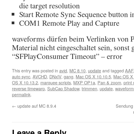
die target resolution
Start Remote Sync Sequence button 
COM1 Remote Play and Capture
waveforms dürfen beim Verlinken von
Material nicht eingeschaltet sein, sonst 
“SFPlayConsumer Timeout” – error
This entry was posted in
avid
,
MC 8.10
,
update
and tagged
AAF
auto sync
,
AVCHD
,
DNxIV
,
gang
,
Mac OS X 10.10.5
,
Mac OS X 
OS X 10.13.2
,
marquee scripts
,
MXP OP1a
,
Pan & zoom
,
print
reverse timewarp
,
SubCap Shadow
,
trimmen
,
update
,
waveform
permalink
.
←
update auf MC 8.9.4
Sendung 
Leave a Reply