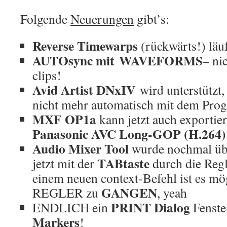
Folgende
Neuerungen
gibt’s:
Reverse Timewarps
(rückwärts!) läu
AUTOsync mit WAVEFORMS
– ni
clips!
Avid Artist DNxIV
wird unterstützt,
nicht mehr automatisch mit dem Prog
MXF OP1a
kann jetzt auch exportie
Panasonic AVC Long-GOP (H.264)
Audio Mixer Tool
wurde nochmal übe
TABtaste
jetzt mit der
durch die Regl
einem neuen context-Befehl ist es
GANGEN
REGLER zu
, yeah
PRINT Dialog
ENDLICH ein
Fenste
Markers
!