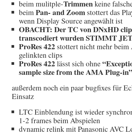
Trimmen
beim mulitple-
keine falsch
Pan- and Zoom
beim
stottert das Pl
wenn Display Source angewählt ist
OBACHT: Der TC von DNxHD clip
transcodiert wurden STIMMT JE
ProRes 422
stottert nicht mehr beim
gelinkten clips
ProRes 422
“Exceptio
lässt sich ohne
sample size from the AMA Plug-in”
außerdem noch ein paar bugfixes für Ec
Einsatz
LTC Einblendung ist wieder synchron
1-2 frames beim Abspielen
dynamic relink mit Panasonic AVC L