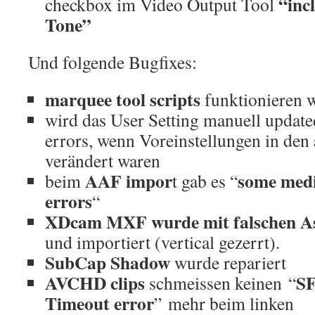
“incl
checkbox im Video Output Tool
Tone”
Und folgende Bugfixes:
marquee tool scripts
funktionieren 
wird das User Setting manuell update
errors, wenn Voreinstellungen in den
verändert waren
AAF impor
some medi
beim
t gab es “
errors
“
XDcam MXF wurde mit falschen As
und importiert (vertical gezerrt).
SubCap Shadow
wurde repariert
AVCHD clips
SF
schmeissen keinen “
Timeout error
” mehr beim linken