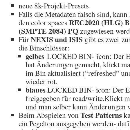
neue 8k-Projekt-Presets
Falls die Metadaten falsch sind, kann 
REC2020 (HLG) B
den color spaces
(SMPTE 2084) PQ
zugewiesen werd
NEXIS und ISIS
Für
gibt es zwei zu
die Binschlösser:
gelbes
LOCKED BIN- icon: Der E
hat Änderungen gemacht, klickt ma
im Bin aktualisiert (“refreshed” u
wieder rot.
blaues
LOCKED BIN- icon: Der Ei
freigegeben für read/write.Klickt m
und man selber kann Änderungen 
Test Patterns
Beim Abspielen von
ka
ein Pegelton ausgegeben werden- dafü