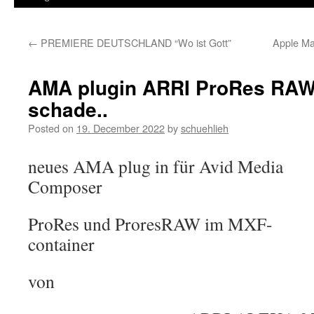
←
PREMIERE DEUTSCHLAND “Wo ist Gott”
Apple Ma
AMA plugin ARRI ProRes RAW 
schade..
Posted on
19. December 2022
by
schuehlieh
neues AMA plug in für Avid Media
Composer
ProRes und ProresRAW im MXF-
container
von