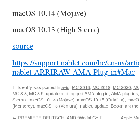
macOS 10.14 (Mojave)
macOS 10.13 (High Sierra)
source
https://support.nablet.com/hc/en-us/ar
nablet-ARRIRAW-AMA-Plug-in#Mac
This entry was posted in
avid
,
MC 2018
,
MC 2019
,
MC 2020
,
MC
MC 8.8
,
MC 8.9
,
update
and tagged
AMA plug in
,
AMA plug-ins
Sierra)
,
macOS 10.14 (Mojave)
,
macOS 10.15 (Catalina)
,
macOS
(Monterey)
,
macOS 13 (Ventura)
,
nablet
,
update
. Bookmark th
←
PREMIERE DEUTSCHLAND “Wo ist Gott”
Apple Ma