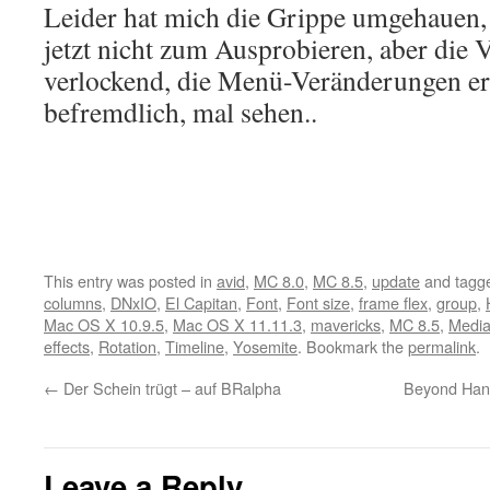
Leider hat mich die Grippe umgehauen,
jetzt nicht zum Ausprobieren, aber die
verlockend, die Menü-Veränderungen ers
befremdlich, mal sehen..
This entry was posted in
avid
,
MC 8.0
,
MC 8.5
,
update
and tagg
columns
,
DNxIO
,
El Capitan
,
Font
,
Font size
,
frame flex
,
group
,
Mac OS X 10.9.5
,
Mac OS X 11.11.3
,
mavericks
,
MC 8.5
,
Media
effects
,
Rotation
,
Timeline
,
Yosemite
. Bookmark the
permalink
.
←
Der Schein trügt – auf BRalpha
Beyond Han
Leave a Reply