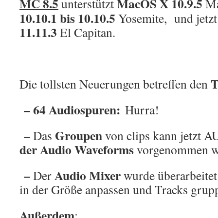
MC 8.5
MacOS X 10.9.5
unterstützt
Ma
10.10.1 bis
10.10.5
Yosemite, und jetz
11.11.3
El Capitan.
T
Die tollsten Neuerungen betreffen den
– 64 Audiospuren:
Hurra!
–
Groupen
Das
von clips kann jetzt 
der Audio Waveforms
vorgenommen w
–
Audio Mixer
Der
wurde überarbeitet
in der Größe anpassen und Tracks grupp
Außerdem
: