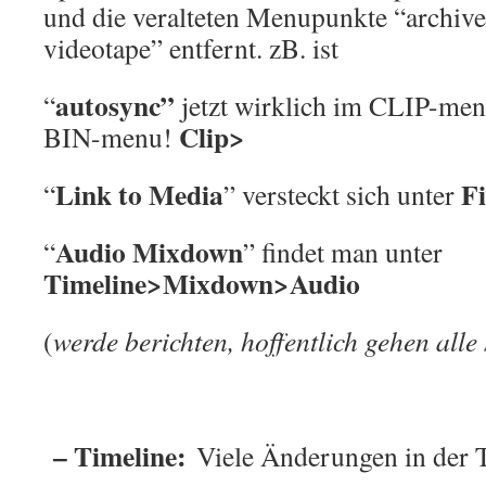
und die veralteten Menupunkte “archive
videotape” entfernt. zB. ist
autosync”
“
jetzt wirklich im CLIP-men
Clip>
BIN-menu!
Link to Media
F
“
” versteckt sich unter
Audio Mixdown
“
” findet man unter
Timeline>Mixdown>Audio
(
werde berichten, hoffentlich gehen all
– Timeline:
Viele Änderungen in der T