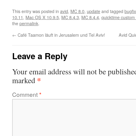
This entry was posted in
avid
,
MC 8.0
,
update
and tagged
bugfix
10.11
,
Mac OS X 10.9.5
,
MC 8.4.3
,
MC 8.4.4
,
quicktime custom 
the
permalink
.
←
Café Taamon läuft in Jerusalem und Tel Aviv!
Avid Qu
Leave a Reply
Your email address will not be publishe
*
marked
Comment
*