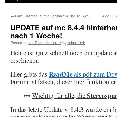
←
Café Taamon läuft in Jerusalem und Tel Aviv!
Avid Qu
UPDATE auf mc 8.4.4 hinterh
nach 1 Woche!
Posted on
10. December 2015
by
schuehlieh
Heute ist ganz schnell noch ein update 
erschienen
ReadMe
Hier gibts das
als pdf zum Do
Forum ist falsch, dieser hier funktionier
Stereospu
•••
Wichtig für alle, die
In das letzte Update v. 8.4.3 wurde ein 
der nun behoben wurde: Wurde eine St