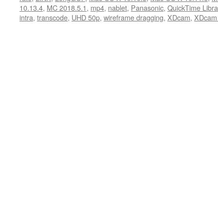
10.13.4
,
MC 2018.5.1
,
mp4
,
nablet
,
Panasonic
,
QuickTime Libra
intra
,
transcode
,
UHD 50p
,
wireframe dragging
,
XDcam
,
XDcam