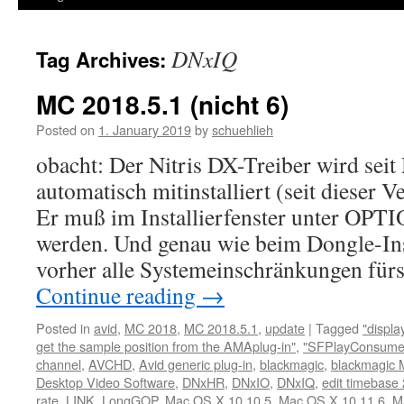
DNxIQ
Tag Archives:
MC 2018.5.1 (nicht 6)
Posted on
1. January 2019
by
schuehlieh
obacht: Der Nitris DX-Treiber wird sei
automatisch mitinstalliert (seit dieser 
Er muß im Installierfenster unter OPTI
werden. Und genau wie beim Dongle-Insta
vorher alle Systemeinschränkungen fürs
Continue reading
→
Posted in
avid
,
MC 2018
,
MC 2018.5.1
,
update
|
Tagged
"displ
get the sample position from the AMAplug-in"
,
"SFPlayConsumer
channel
,
AVCHD
,
Avid generic plug-in
,
blackmagic
,
blackmagic M
Desktop Video Software
,
DNxHR
,
DNxIO
,
DNxIQ
,
edit timebase
rate
,
LINK
,
LongGOP
,
Mac OS X 10.10.5
,
Mac OS X 10.11.6
,
M