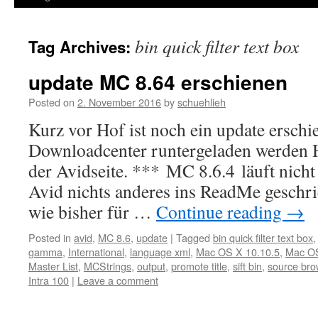
bin quick filter text box
Tag Archives:
update MC 8.64 erschienen
Posted on
2. November 2016
by
schuehlieh
Kurz vor Hof ist noch ein update ersch
Downloadcenter runtergeladen werden 
der Avidseite. *** MC 8.6.4 läuft nich
Avid nichts anderes ins ReadMe geschri
wie bisher für …
Continue reading
→
Posted in
avid
,
MC 8.6
,
update
|
Tagged
bin quick filter text box
gamma
,
International
,
language xml
,
Mac OS X 10.10.5
,
Mac OS
Master List
,
MCStrings
,
output
,
promote title
,
sift bin
,
source bro
Intra 100
|
Leave a comment