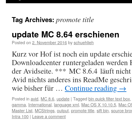
promote title
Tag Archives:
update MC 8.64 erschienen
Posted on
2. November 2016
by
schuehlieh
Kurz vor Hof ist noch ein update ersch
Downloadcenter runtergeladen werden 
der Avidseite. *** MC 8.6.4 läuft nich
Avid nichts anderes ins ReadMe geschri
wie bisher für …
Continue reading
→
Posted in
avid
,
MC 8.6
,
update
|
Tagged
bin quick filter text box
gamma
,
International
,
language xml
,
Mac OS X 10.10.5
,
Mac OS
Master List
,
MCStrings
,
output
,
promote title
,
sift bin
,
source bro
Intra 100
|
Leave a comment