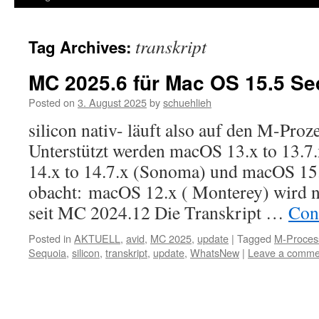
transkript
Tag Archives:
MC 2025.6 für Mac OS 15.5 Se
Posted on
3. August 2025
by
schuehlieh
silicon nativ- läuft also auf den M-Pro
Unterstützt werden macOS 13.x to 13.7
14.x to 14.7.x (Sonoma) und macOS 15.
obacht: macOS 12.x ( Monterey) wird ni
seit MC 2024.12 Die Transkript …
Con
Posted in
AKTUELL
,
avid
,
MC 2025
,
update
|
Tagged
M-Proces
Sequoia
,
silicon
,
transkript
,
update
,
WhatsNew
|
Leave a comme