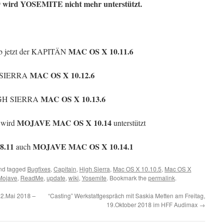
 wird YOSEMITE nicht mehr unterstützt.
MAC OS X 10.11.6
b jetzt der KAPITÄN
MAC OS X 10.12.6
SIERRA
MAC OS X 10.13.6
GH SIERRA
MOJAVE MAC OS X 10.14
wird
unterstützt
8.11
MOJAVE MAC OS X 10.14.1
auch
nd tagged
Bugfixes
,
Capitain
,
High Sierra
,
Mac OS X 10.10.5
,
Mac OS X
Mojave
,
ReadMe
,
update
,
wiki
,
Yosemite
. Bookmark the
permalink
.
2.Mai 2018 –
“Casting” Werkstattgespräch mit Saskia Metten am Freitag,
19.Oktober 2018 im HFF Audimax
→