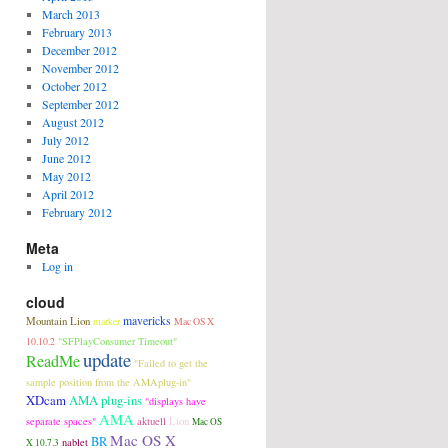
March 2013
February 2013
December 2012
November 2012
October 2012
September 2012
August 2012
July 2012
June 2012
May 2012
April 2012
February 2012
Meta
Log in
cloud
Mountain Lion
mavericks
marker
Mac OS X
"SFPlayConsumer Timeout"
10.10.2
update
ReadMe
"Failed to get the
sample position from the AMAplug-in"
XDcam
AMA plug-ins
"displays have
AMA
aktuell
Lion
separate spaces"
Mac OS
Mac OS X
BR
nablet
X 10.7.3