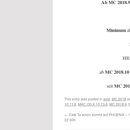
Ab MC 2018.9
Minimum
a
HI
MC 2018.10
ab
MC 201
seit
This entry was posted in
avid
,
MC 2018
a
10.11.6
,
MAC OS X 10.13.6
,
MC 2018.9
,
←
Café Ta’amon kommt auf PHOENIX – 1
22:30h