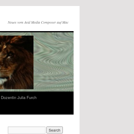
Neues vom Avid Media Composer auf Mac
Dozentin Julia Furch