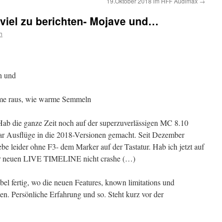
19.Oktober 2018 im HFF Audimax
→
viel zu berichten- Mojave und…
h
n und
eme raus, wie warme Semmeln
Hab die ganze Zeit noch auf der superzuverlässigen MC 8.10
ar Ausflüge in die 2018-Versionen gemacht. Seit Dezember
ebe leider ohne F3- dem Marker auf der Tastatur. Hab ich jetzt auf
der neuen LIVE TIMELINE nicht crashe (…)
el fertig, wo die neuen Features, known limitations und
en. Persönliche Erfahrung und so. Steht kurz vor der