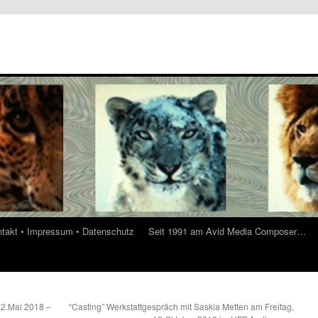
ontakt • Impressum • Datenschutz
Seit 1991 am Avid Media Composer…
2.Mai 2018 –
“Casting” Werkstattgespräch mit Saskia Metten am Freitag,