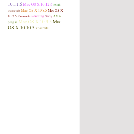
10.11.6
Mac OS X 10.12.6
relink
Mac OS X 10.8.5
transcode
Mac OS X
Sendung
Sony
10.7.5
Panasonic
AMA
Mac
Mac OS X 10.9.5
plug in
OS X 10.10.5
Yosemite