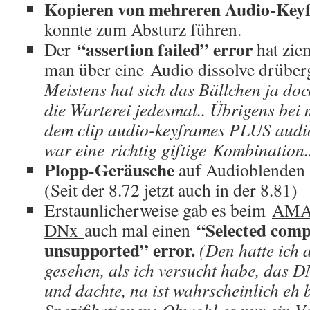
Kopieren von mehreren Audio-Key
konnte zum Absturz führen.
“assertion failed” error
Der
hat zie
man über eine Audio dissolve drüberg
Meistens hat sich das Bällchen ja do
die Warterei jedesmal.. Übrigens bei 
dem clip audio-keyframes PLUS audio
war eine
richtig giftige Kombination.
Plopp-Geräusche
auf Audioblenden a
(Seit der 8.72 jetzt auch in der 8.81)
Erstaunlicherweise gab es beim
AMA 
“Selected comp
DNx
auch mal einen
unsupported” error.
(Den hatte ich 
gesehen, als ich versucht habe, das 
und dachte, na ist wahrscheinlich eh 