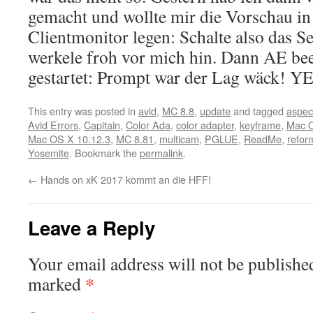
gemacht und wollte mir die Vorschau in
Clientmonitor legen: Schalte also das S
werkele froh vor mich hin. Dann AE b
gestartet: Prompt war der Lag wäck! 
This entry was posted in
avid
,
MC 8.8
,
update
and tagged
aspect
Avid Errors
,
Capitain
,
Color Ada
,
color adapter
,
keyframe
,
Mac O
Mac OS X 10.12.3
,
MC 8.81
,
multicam
,
PGLUE
,
ReadMe
,
refor
Yosemite
. Bookmark the
permalink
.
←
Hands on xK 2017 kommt an die HFF!
Leave a Reply
Your email address will not be publishe
*
marked