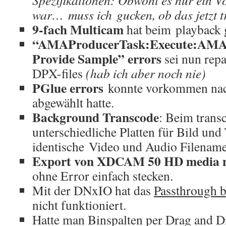
Spezifikationen: Obwohl es nur ein V
war… muss ich gucken, ob das jetzt t
9-fach Multicam
hat beim playback g
“AMAProducerTask:Execute:AMA P
Provide Sample” errors
sei nun rep
DPX-files
(hab ich aber noch nie)
PGlue errors
konnte vorkommen na
abgewählt hatte.
Background Transcode
: Beim trans
unterschiedliche Platten für Bild un
identische Video und Audio Filename
Export von XDCAM 50 HD media 
ohne Error einfach stecken.
Mit der DNxIO hat das
Passthrough 
nicht funktioniert.
Hatte man Binspalten per Drag and Dr