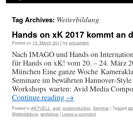
Weiterbildung
Tag Archives:
Hands on xK 2017 kommt an d
Posted on
13. March 2017
by
schuehlieh
Nach IMAGO und Hands on International
für Hands on xK! vom 20. – 24. März 
München Eine ganze Woche Kameraklas
Seminare im bewährten Hannover-Styl
Workshops warten: Avid Media Comp
Continue reading
→
Posted in
AKTUELL
,
avid
,
postproduction
,
Seminar
|
Tagged
ak
Weiterbildung
,
workshop
|
Leave a comment