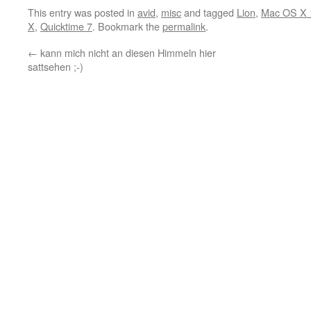
This entry was posted in
avid
,
misc
and tagged
Lion
,
Mac OS X 
X
,
Quicktime 7
. Bookmark the
permalink
.
←
kann mich nicht an diesen Himmeln hier
sattsehen ;-)