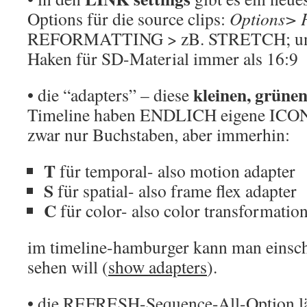
Options für die source clips:
Options> P
REFORMATTING > zB. STRETCH; und 
Haken für SD-Material immer als 16:9
kleinen, grüne
• die “adapters” – diese
Timeline haben ENDLICH eigene ICON
zwar nur Buchstaben, aber immerhin:
T
für temporal- also motion adapter
S
für spatial- also frame flex adapter
C
für color- also color transformatio
im timeline-hamburger kann man einsch
sehen will (
show adapters
).
• die REFRESH-Sequence-All-Option läs