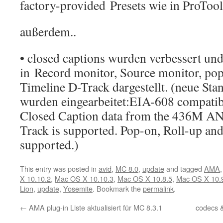
factory-provided Presets wie in ProTool
außerdem..
• closed captions wurden verbessert und
in
Record monitor, Source monitor, po
Timeline D-Track dargestellt. (neue Sta
wurden eingearbeitet:EIA-608 compatibi
Closed Caption data from the 436M AN
Track is supported. Pop-on, Roll-up and
supported.)
This entry was posted in
avid
,
MC 8.0
,
update
and tagged
AMA
X 10.10.2
,
Mac OS X 10.10.3
,
Mac OS X 10.8.5
,
Mac OS X 10.
Lion
,
update
,
Yosemite
. Bookmark the
permalink
.
←
AMA plug-in Liste aktualisiert für MC 8.3.1
codecs 