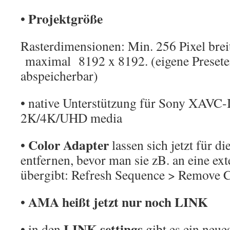
Projektgröße
•
Rasterdimensionen: Min. 256 Pixel brei
maximal 8192 x 8192. (eigene Presete
abspeicherbar)
• native Unterstützung für Sony XAVC-
2K/4K/UHD media
Color Adapter
•
lassen sich jetzt für d
entfernen, bevor man sie zB. an eine ex
übergibt: Refresh Sequence > Remove C
AMA heißt jetzt nur noch LINK
•
LINK settings
• in den
gibt es ein neue