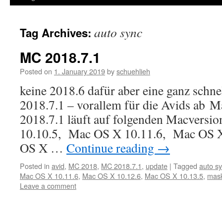
auto sync
Tag Archives:
MC 2018.7.1
Posted on
1. January 2019
by
schuehlieh
keine 2018.6 dafür aber eine ganz schn
2018.7.1 – vorallem für die Avids ab
2018.7.1 läuft auf folgenden Macversi
10.10.5, Mac OS X 10.11.6, Mac OS 
OS X …
Continue reading
→
Posted in
avid
,
MC 2018
,
MC 2018.7.1
,
update
|
Tagged
auto s
Mac OS X 10.11.6
,
Mac OS X 10.12.6
,
Mac OS X 10.13.5
,
mas
Leave a comment