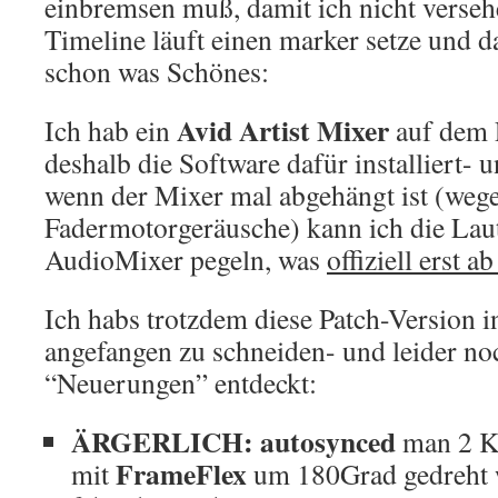
einbremsen muß, damit ich nicht verseh
Timeline läuft einen marker setze und d
schon was Schönes:
Avid Artist Mixer
Ich hab ein
auf dem 
deshalb die Software dafür installiert- 
wenn der Mixer mal abgehängt ist (weg
Fadermotorgeräusche) kann ich die Lau
AudioMixer pegeln, was
offiziell erst a
Ich habs trotzdem diese Patch-Version in
angefangen zu schneiden- und leider no
“Neuerungen” entdeckt:
ÄRGERLICH:
autosynced
man 2 K
FrameFlex
mit
um 180Grad gedreht 