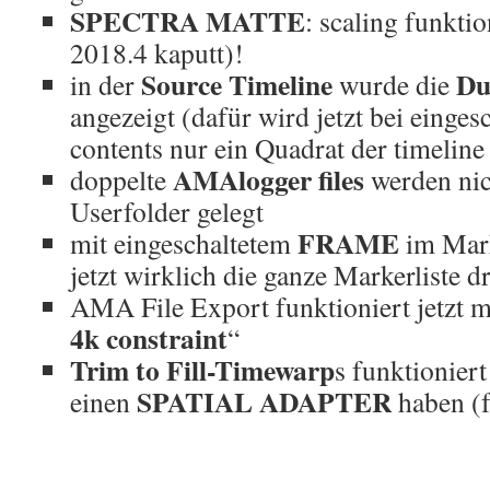
SPECTRA MATTE
: scaling funktio
2018.4 kaputt)!
Source Timeline
Du
in der
wurde die
angezeigt (dafür wird jetzt bei einges
contents nur ein Quadrat der timeline 
AMAlogger files
doppelte
werden nic
Userfolder gelegt
FRAME
mit eingeschaltetem
im Mark
jetzt wirklich die ganze Markerliste 
AMA File Export funktioniert jetzt m
4k constraint
“
Trim to Fill-Timewarp
s funktioniert 
SPATIAL
ADAPTER
einen
haben (f