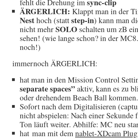
sync-clip
fehlt die Drehung im
ÄRGERLICH:
Klappt man in der Ti
Nest
step-in
hoch (statt
) kann man di
SOLO
nicht mehr
schalten um zB ei
sehen! (wie lange schon? in der MC8.
noch!)
immernoch ÄRGERLICH:
hat man in den Mission Control Sett
separate spaces”
aktiv, kann es zu 
oder drehendem Beach Ball kommen.
Sofort nach dem Digitalisieren (capt
nicht abspielen: Nach einer Sekunde fr
Ton läuft weiter. Abhilfe: MC neu sta
hat man mit dem
nablet-XDcam Plug