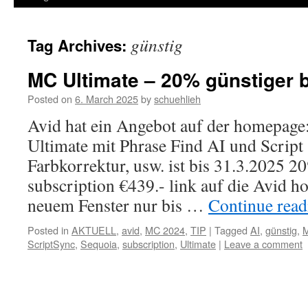
günstig
Tag Archives:
MC Ultimate – 20% günstiger b
Posted on
6. March 2025
by
schuehlieh
Avid hat ein Angebot auf der homepag
Ultimate mit Phrase Find AI und Script
Farbkorrektur, usw. ist bis 31.3.2025 2
subscription €439.- link auf die Avid h
neuem Fenster nur bis …
Continue rea
Posted in
AKTUELL
,
avid
,
MC 2024
,
TIP
|
Tagged
AI
,
günstig
,
M
ScriptSync
,
Sequoia
,
subscription
,
Ultimate
|
Leave a comment