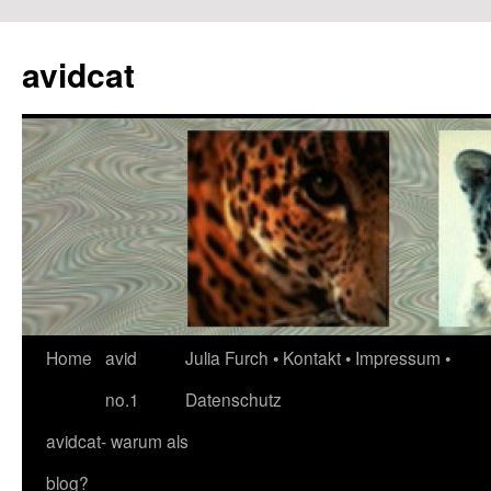
avidcat
Skip
Home
avid
Julia Furch • Kontakt • Impressum •
to
no.1
Datenschutz
content
avidcat- warum als
blog?