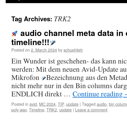
TRK2
Tag Archives:
audio channel meta data in 
timeline!!!
Posted on
2. March 2024
by
schuehlieh
Ein Wunder ist geschehen- das kann nic
werden: Mit dem neuen Avid-Update au
Mikrofon
Bezeichnung aus den Meta
nicht mehr nur in den Bin columns darg
ENDLICH direkt …
Continue reading
Posted in
avid
,
MC 2024
,
TIP
,
update
|
Tagged
audio
,
bin colum
poly wav
,
Timeline
,
TRK2
,
update
|
Leave a comment