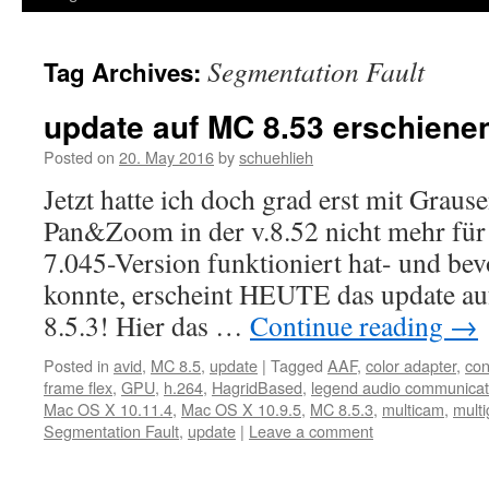
Segmentation Fault
Tag Archives:
update auf MC 8.53 erschiene
Posted on
20. May 2016
by
schuehlieh
Jetzt hatte ich doch grad erst mit Graus
Pan&Zoom in der v.8.52 nicht mehr für
7.045-Version funktioniert hat- und bev
konnte, erscheint HEUTE das update a
8.5.3! Hier das …
Continue reading
→
Posted in
avid
,
MC 8.5
,
update
|
Tagged
AAF
,
color adapter
,
con
frame flex
,
GPU
,
h.264
,
HagridBased
,
legend audio communicat
Mac OS X 10.11.4
,
Mac OS X 10.9.5
,
MC 8.5.3
,
multicam
,
mult
Segmentation Fault
,
update
|
Leave a comment