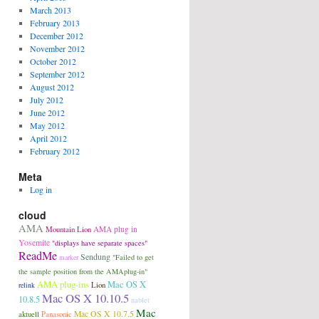
March 2013
February 2013
December 2012
November 2012
October 2012
September 2012
August 2012
July 2012
June 2012
May 2012
April 2012
February 2012
Meta
Log in
cloud
AMA
Mountain Lion
AMA plug in
Yosemite
"displays have separate spaces"
ReadMe
Sendung
"Failed to get
marker
the sample position from the AMAplug-in"
AMA plug-ins
Mac OS X
Lion
relink
Mac OS X 10.10.5
10.8.5
nablet
Mac
aktuell
Panasonic
Mac OS X 10.7.5