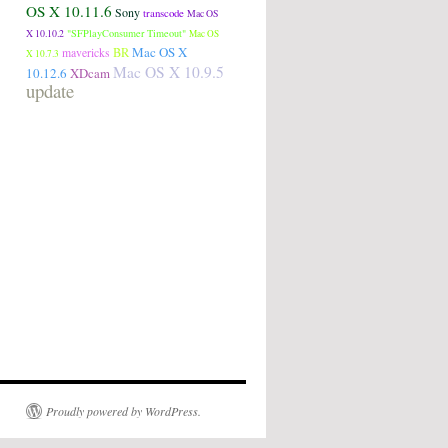
OS X 10.11.6
Sony
transcode
Mac OS
"SFPlayConsumer Timeout"
X 10.10.2
Mac OS
Mac OS X
BR
mavericks
X 10.7.3
Mac OS X 10.9.5
10.12.6
XDcam
update
Proudly powered by WordPress.