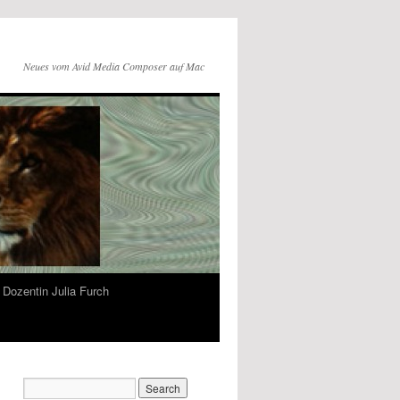
Neues vom Avid Media Composer auf Mac
Dozentin Julia Furch