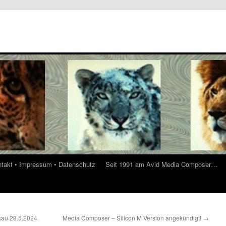
ontakt • Impressum • Datenschutz
Seit 1991 am Avid Media Composer…
au 28.5.2024
Media Composer – Silicon M Version angekündigt!
→