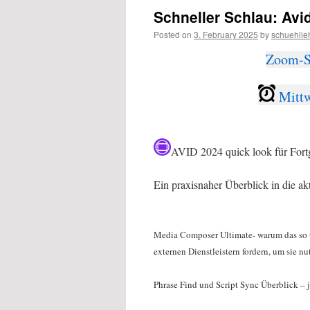
Schneller Schlau: Avi
Posted on
3. February 2025
by
schuehlie
Zoom-S
Mittw
AVID 2024 quick look für Fortg
Ein praxisnaher Überblick in die ak
Media Composer Ultimate- warum das so to
externen Dienstleistern fordern, um sie n
Phrase Find und Script Sync Überblick – j