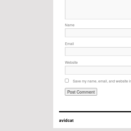
Name
Email
Website
Save my name, email, and website in 
avidcat