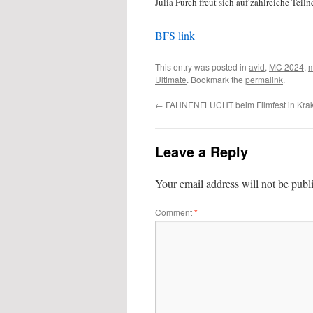
Julia Furch freut sich auf zahlreiche Teil
BFS link
This entry was posted in
avid
,
MC 2024
,
m
Ultimate
. Bookmark the
permalink
.
←
FAHNENFLUCHT beim Filmfest in Krak
Leave a Reply
Your email address will not be publ
Comment
*