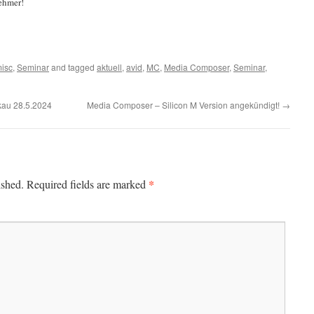
nehmer!
isc
,
Seminar
and tagged
aktuell
,
avid
,
MC
,
Media Composer
,
Seminar
,
au 28.5.2024
Media Composer – Silicon M Version angekündigt!
→
*
ished.
Required fields are marked